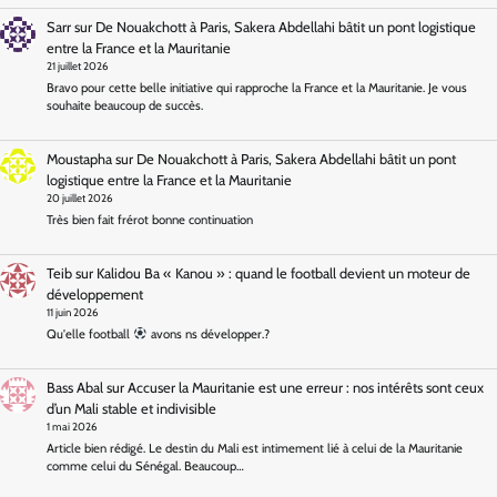
Sarr
sur
De Nouakchott à Paris, Sakera Abdellahi bâtit un pont logistique
entre la France et la Mauritanie
21 juillet 2026
Bravo pour cette belle initiative qui rapproche la France et la Mauritanie. Je vous
souhaite beaucoup de succès.
Moustapha
sur
De Nouakchott à Paris, Sakera Abdellahi bâtit un pont
logistique entre la France et la Mauritanie
20 juillet 2026
Très bien fait frérot bonne continuation
Teib
sur
Kalidou Ba « Kanou » : quand le football devient un moteur de
développement
11 juin 2026
Qu'elle football
avons ns développer.?
Bass Abal
sur
Accuser la Mauritanie est une erreur : nos intérêts sont ceux
d’un Mali stable et indivisible
1 mai 2026
Article bien rédigé. Le destin du Mali est intimement lié à celui de la Mauritanie
comme celui du Sénégal. Beaucoup…