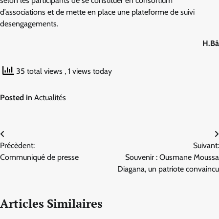
selon les participants de se constituer en consortium
d’associations et de mette en place une plateforme de suivi
desengagements.
H.Bâ
35 total views
, 1 views today
Posted in
Actualités
Navigation
Précèdent:
Suivant:
de
Communiqué de presse
Souvenir : Ousmane Moussa
l’article
Diagana, un patriote convaincu
Articles Similaires