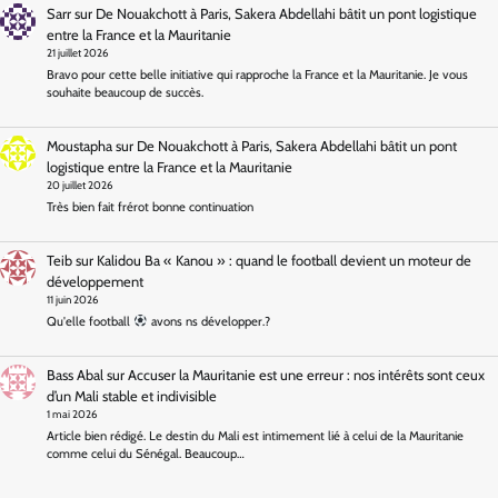
Sarr
sur
De Nouakchott à Paris, Sakera Abdellahi bâtit un pont logistique
entre la France et la Mauritanie
21 juillet 2026
Bravo pour cette belle initiative qui rapproche la France et la Mauritanie. Je vous
souhaite beaucoup de succès.
Moustapha
sur
De Nouakchott à Paris, Sakera Abdellahi bâtit un pont
logistique entre la France et la Mauritanie
20 juillet 2026
Très bien fait frérot bonne continuation
Teib
sur
Kalidou Ba « Kanou » : quand le football devient un moteur de
développement
11 juin 2026
Qu'elle football
avons ns développer.?
Bass Abal
sur
Accuser la Mauritanie est une erreur : nos intérêts sont ceux
d’un Mali stable et indivisible
1 mai 2026
Article bien rédigé. Le destin du Mali est intimement lié à celui de la Mauritanie
comme celui du Sénégal. Beaucoup…