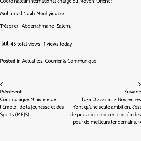
Coordinateur International chargé du Moyen-Orient :
Mohamed Nouh Mouhyiddine
Trésorier : Abderrahmane Salem.
45 total views
, 1 views today
Posted in
Actualités
,
Courrier & Communiqué
Navigation
Précèdent:
Suivant:
de
Communiqué Ministère de
Toka Diagana : « Nos jeunes
l’article
l’Emploi, de la Jeunesse et des
n’ont qu’une seule ambition, c’est
Sports (MEJS)
de pouvoir continuer leurs études
pour de meilleurs lendemains. »