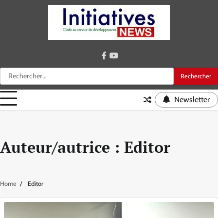
Skip
to
content
facebook
youtube
Rechercher :
Newsletter
Auteur/autrice :
Editor
Home
Editor