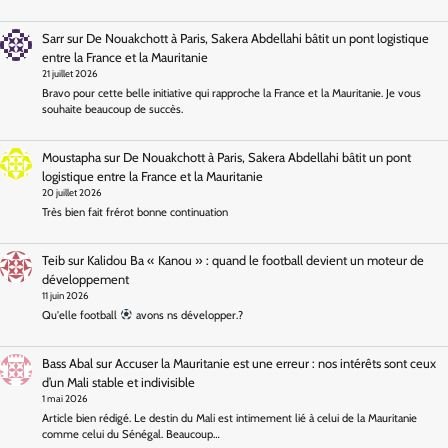
Sarr
sur
De Nouakchott à Paris, Sakera Abdellahi bâtit un pont logistique
entre la France et la Mauritanie
21 juillet 2026
Bravo pour cette belle initiative qui rapproche la France et la Mauritanie. Je vous
souhaite beaucoup de succès.
Moustapha
sur
De Nouakchott à Paris, Sakera Abdellahi bâtit un pont
logistique entre la France et la Mauritanie
20 juillet 2026
Très bien fait frérot bonne continuation
Teib
sur
Kalidou Ba « Kanou » : quand le football devient un moteur de
développement
11 juin 2026
Qu'elle football
avons ns développer.?
Bass Abal
sur
Accuser la Mauritanie est une erreur : nos intérêts sont ceux
d’un Mali stable et indivisible
1 mai 2026
Article bien rédigé. Le destin du Mali est intimement lié à celui de la Mauritanie
comme celui du Sénégal. Beaucoup…