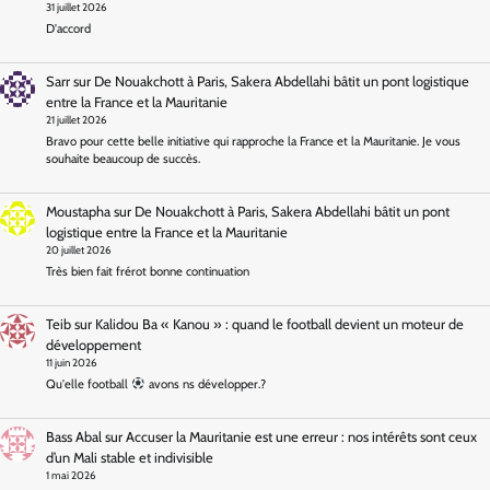
31 juillet 2026
D'accord
Sarr
sur
De Nouakchott à Paris, Sakera Abdellahi bâtit un pont logistique
entre la France et la Mauritanie
21 juillet 2026
Bravo pour cette belle initiative qui rapproche la France et la Mauritanie. Je vous
souhaite beaucoup de succès.
Moustapha
sur
De Nouakchott à Paris, Sakera Abdellahi bâtit un pont
logistique entre la France et la Mauritanie
20 juillet 2026
Très bien fait frérot bonne continuation
Teib
sur
Kalidou Ba « Kanou » : quand le football devient un moteur de
développement
11 juin 2026
Qu'elle football
avons ns développer.?
Bass Abal
sur
Accuser la Mauritanie est une erreur : nos intérêts sont ceux
d’un Mali stable et indivisible
1 mai 2026