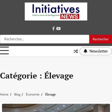
Skip
to
content
facebook
youtube
Rechercher :
Newsletter
Catégorie :
Élevage
Home
Blog
Économie
Élevage