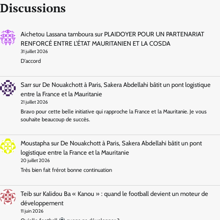
Discussions
Aichetou Lassana tamboura
sur
PLAIDOYER POUR UN PARTENARIAT
RENFORCÉ ENTRE L’ÉTAT MAURITANIEN ET LA COSDA
31 juillet 2026
D'accord
Sarr
sur
De Nouakchott à Paris, Sakera Abdellahi bâtit un pont logistique
entre la France et la Mauritanie
21 juillet 2026
Bravo pour cette belle initiative qui rapproche la France et la Mauritanie. Je vous
souhaite beaucoup de succès.
Moustapha
sur
De Nouakchott à Paris, Sakera Abdellahi bâtit un pont
logistique entre la France et la Mauritanie
20 juillet 2026
Très bien fait frérot bonne continuation
Teib
sur
Kalidou Ba « Kanou » : quand le football devient un moteur de
développement
11 juin 2026