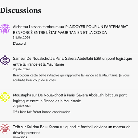
Discussions
Aichetou Lassana tamboura
sur
PLAIDOYER POUR UN PARTENARIAT
RENFORCÉ ENTRE L’ÉTAT MAURITANIEN ET LA COSDA
31 juillet 2026
D'accord
Sarr
sur
De Nouakchott à Paris, Sakera Abdellahi bâtit un pont logistique
entre la France et la Mauritanie
21 juillet 2026
Bravo pour cette belle initiative qui rapproche la France et la Mauritanie. Je vous
souhaite beaucoup de succès.
Moustapha
sur
De Nouakchott à Paris, Sakera Abdellahi bâtit un pont
logistique entre la France et la Mauritanie
20 juillet 2026
Très bien fait frérot bonne continuation
Teib
sur
Kalidou Ba « Kanou » : quand le football devient un moteur de
développement
11 juin 2026