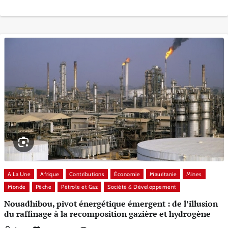
A La Une
Afrique
Contributions
Économie
Mauritanie
Mines
Monde
Pêche
Pétrole et Gaz
Société & Développement
Nouadhibou, pivot énergétique émergent : de l’illusion
du raffinage à la recomposition gazière et hydrogène