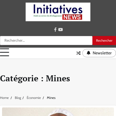
Skip
to
content
facebook
youtube
Rechercher :
Newsletter
Catégorie :
Mines
Home
Blog
Économie
Mines