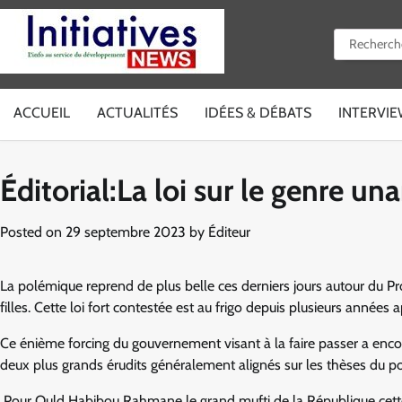
Skip
to
Rechercher 
content
ACCUEIL
ACTUALITÉS
IDÉES & DÉBATS
INTERVI
Éditorial:La loi sur le genre u
Posted on
29 septembre 2023
by
Éditeur
La polémique reprend de plus belle ces derniers jours autour du Proj
filles. Cette loi fort contestée est au frigo depuis plusieurs année
Ce énième forcing du gouvernement visant à la faire passer a encor
deux plus grands érudits généralement alignés sur les thèses du 
Pour Ould Habibou Rahmane le grand mufti de la République cette l