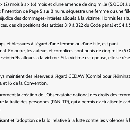
 (2) mois à six (6) mois et d’une amende de cinq mille (5.000) à d
l’intention de Page 5 sur 8 nuire, séquestre une femme ou une fille
 préjudice des dommages-intérêts alloués à la victime. Hormis les sit
stances, des dispositions des articles 319 à 322 du Code pénal et 54 à
s et blessures à l’égard d’une femme ou d’une fille, est puni
l. En outre, les auteurs et complices sont punis de cinq mille (5.
térêts alloués à la victime. Si la victime est épouse, elle se rése
 pays maintient des réserves à l’égard CEDAW (Comité pour l’éliminat
a et 16 de la Convention.
tamment la création de l’Observatoire national des droits des femm
tre la traite des personnes (PANLTP), qui a permis d’actualiser le ca
.
nt et l’adoption de la loi relative à la lutte contre les violences à 