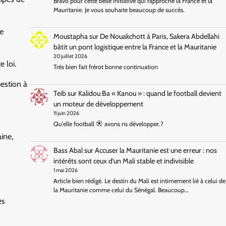
Bravo pour cette belle initiative qui rapproche la France et la
Mauritanie. Je vous souhaite beaucoup de succès.
e
Moustapha
sur
De Nouakchott à Paris, Sakera Abdellahi
bâtit un pont logistique entre la France et la Mauritanie
20 juillet 2026
 loi.
Très bien fait frérot bonne continuation
estion à
Teib
sur
Kalidou Ba « Kanou » : quand le football devient
un moteur de développement
11 juin 2026
Qu'elle football
avons ns développer.?
ine,
Bass Abal
sur
Accuser la Mauritanie est une erreur : nos
intérêts sont ceux d’un Mali stable et indivisible
1 mai 2026
Article bien rédigé. Le destin du Mali est intimement lié à celui de
la Mauritanie comme celui du Sénégal. Beaucoup…
ès