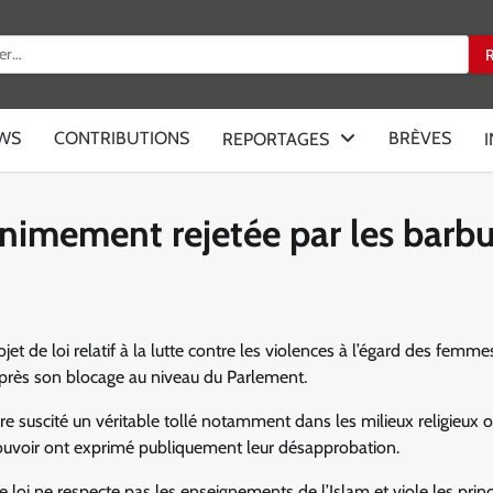
:
EWS
CONTRIBUTIONS
BRÈVES
REPORTAGES
nanimement rejetée par les barb
et de loi relatif à la lutte contre les violences à l’égard des femme
s après son blocage au niveau du Parlement.
e suscité un véritable tollé notamment dans les milieux religieux o
pouvoir ont exprimé publiquement leur désapprobation.
oi ne respecte pas les enseignements de l’Islam et viole les prin