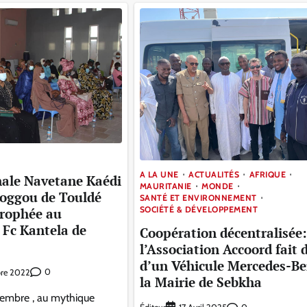
A LA UNE
ACTUALITÉS
AFRIQUE
inale Navetane Kaédi
MAURITANIE
MONDE
ioggou de Touldé
SANTÉ ET ENVIRONNEMENT
SOCIÉTÉ & DÉVELOPPEMENT
trophée au
 Fc Kantela de
Coopération décentralisée:
l’Association Accoord fait 
d’un Véhicule Mercedes-Be
0
bre 2022
la Mairie de Sebkha
embre , au mythique