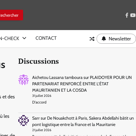
face
y
CONTACT
IN-CHECK
Newsletter
Discussions
us
Aichetou Lassana tamboura
sur
PLAIDOYER POUR UN
PARTENARIAT RENFORCÉ ENTRE L’ÉTAT
MAURITANIEN ET LA COSDA
s et des
31 juillet 2026
D'accord
ù les
Sarr
sur
De Nouakchott à Paris, Sakera Abdellahi bâtit un
pont logistique entre la France et la Mauritanie
21 juillet 2026
cipes de