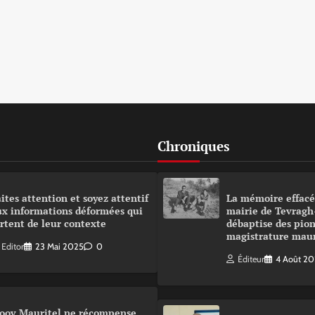
Chroniques
ites attention et soyez attentif
La mémoire effacé
ux informations déformées qui
mairie de Tevragh
rtent de leur contexte
débaptise des pion
magistrature mau
Editor
23 Mai 2025
0
Éditeur
4 Août 2
oov Mauritel ne récompense