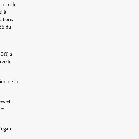
ix mille
, à
uations
 56 du
000) à
rve le
ion de la
es et
dre
l’égard