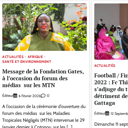
ACTUALITÉS
AFRIQUE
SANTÉ ET ENVIRONNEMENT
ACTUALITÉS
Message de la Fondation Gates,
Football / F
à l’occasion du forum des
2022 : Fc Th
médias sur les MTN
s’adjuge du 
détriment de
Éditeur
0
6 Février 2026
Gattaga
A l’occasion de la cérémonie d’ouverture du
forum des médias sur les Maladies
Éditeur
12 Septem
Tropicales Négligés (MTN) intervenue le 29
Dimanche 11 sept
Janvier dernier à Cotonou, sur les […]