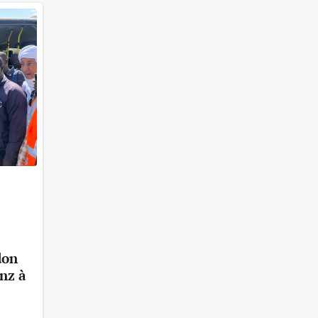
don
nz à