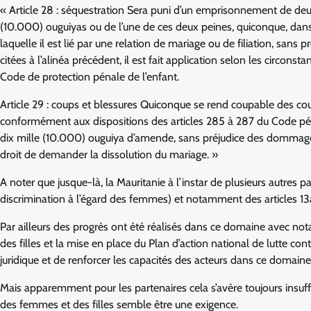
« Article 28 : séquestration Sera puni d’un emprisonnement de deux
(10.000) ouguiyas ou de l’une de ces deux peines, quiconque, dans 
laquelle il est lié par une relation de mariage ou de filiation, sans
citées à l’alinéa précédent, il est fait application selon les circon
Code de protection pénale de l’enfant.
Article 29 : coups et blessures Quiconque se rend coupable des coup
conformément aux dispositions des articles 285 à 287 du Code péna
dix mille (10.000) ouguiya d’amende, sans préjudice des dommages-in
droit de demander la dissolution du mariage. »
A noter que jusque-là, la Mauritanie à l’instar de plusieurs autres
discrimination à l’égard des femmes) et notamment des articles 13
Par ailleurs des progrès ont été réalisés dans ce domaine avec no
des filles et la mise en place du Plan d’action national de lutte con
juridique et de renforcer les capacités des acteurs dans ce domaine
Mais apparemment pour les partenaires cela s’avère toujours insuffisa
des femmes et des filles semble être une exigence.