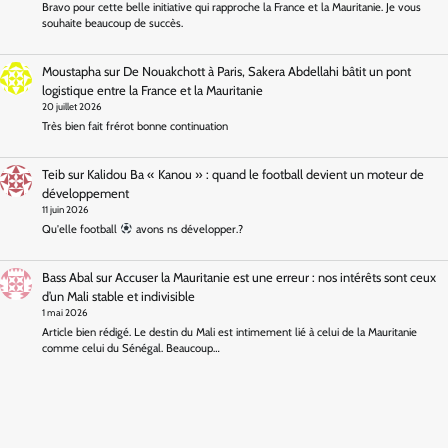
Bravo pour cette belle initiative qui rapproche la France et la Mauritanie. Je vous
souhaite beaucoup de succès.
Moustapha
sur
De Nouakchott à Paris, Sakera Abdellahi bâtit un pont
logistique entre la France et la Mauritanie
20 juillet 2026
Très bien fait frérot bonne continuation
Teib
sur
Kalidou Ba « Kanou » : quand le football devient un moteur de
développement
11 juin 2026
Qu'elle football
avons ns développer.?
Bass Abal
sur
Accuser la Mauritanie est une erreur : nos intérêts sont ceux
d’un Mali stable et indivisible
1 mai 2026
Article bien rédigé. Le destin du Mali est intimement lié à celui de la Mauritanie
comme celui du Sénégal. Beaucoup…