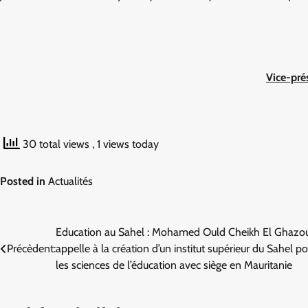
Vice-pré
30 total views
, 1 views today
Posted in
Actualités
Navigation
Education au Sahel : Mohamed Ould Cheikh El Ghazo
Précèdent:
appelle à la création d’un institut supérieur du Sahel p
de
les sciences de l’éducation avec siège en Mauritanie
l’article