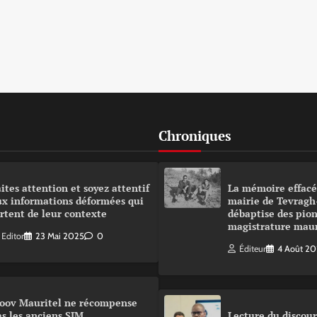
Chroniques
ites attention et soyez attentif
La mémoire effacé
ux informations déformées qui
mairie de Tevragh
rtent de leur contexte
débaptise des pion
magistrature mau
Editor
23 Mai 2025
0
Éditeur
4 Août 2
oov Mauritel ne récompense
s les anciens SIM
Lecture du disco