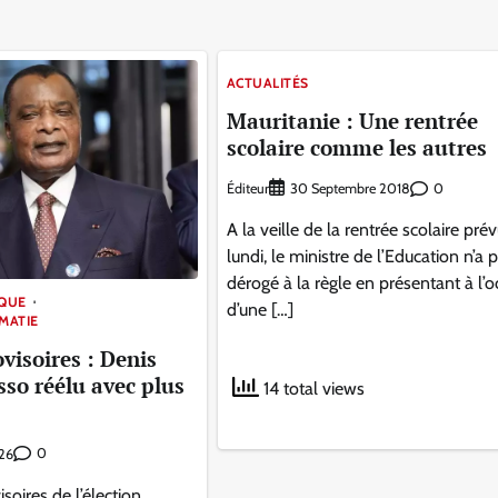
ACTUALITÉS
Mauritanie : Une rentrée
scolaire comme les autres
Éditeur
0
30 Septembre 2018
A la veille de la rentrée scolaire pré
lundi, le ministre de l’Education n’a 
dérogé à la règle en présentant à l’
IQUE
d’une […]
OMATIE
visoires : Denis
so réélu avec plus
14 total views
0
26
isoires de l’élection