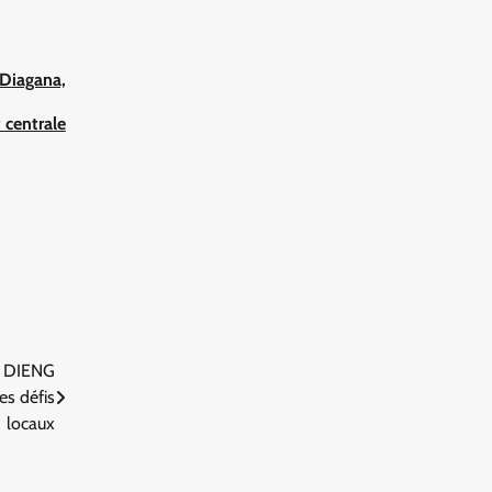
Diagana,
 centrale
el DIENG
s défis
locaux