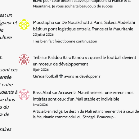
Bravo pour cette belle initiative qui rapproche la France et la
Mauritanie. Je vous souhaite beaucoup de succès.
est un
Moustapha
sur
De Nouakchott à Paris, Sakera Abdellahi
igueur et
bâtit un pont logistique entre la France et la Mauritanie
de
20 juillet 2026
ulture
Très bien fait frérot bonne continuation
s.
Teib
sur
Kalidou Ba « Kanou » : quand le football devient
un moteur de développement
sont ces
11 juin 2026
Qu'elle football
avons ns développer.?
uentée
t entre
udiants à
Bass Abal
sur
Accuser la Mauritanie est une erreur : nos
intérêts sont ceux d’un Mali stable et indivisible
que dans
1 mai 2026
s du
Article bien rédigé. Le destin du Mali est intimement lié à celui de
ra de
la Mauritanie comme celui du Sénégal. Beaucoup…
saires