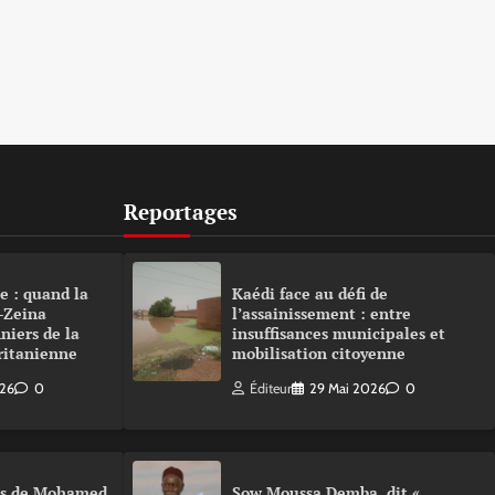
Reportages
e : quand la
Kaédi face au défi de
-Zeina
l’assainissement : entre
niers de la
insuffisances municipales et
ritanienne
mobilisation citoyenne
026
0
Éditeur
29 Mai 2026
0
urs de Mohamed
Sow Moussa Demba, dit «