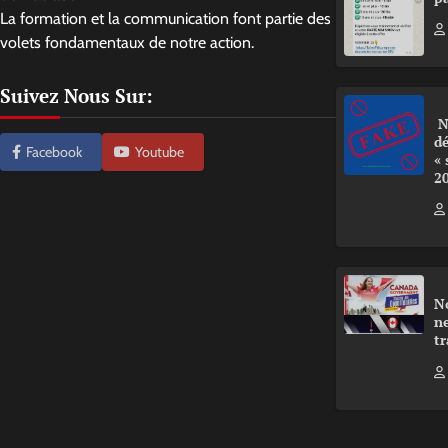
La formation et la communication font partie des
volets fondamentaux de notre action.
Suivez Nous Sur:
N
d
Facebook
Youtube
«
2
N
ne
tr