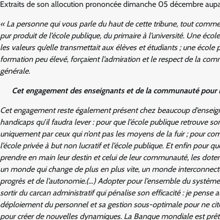
Extraits de son allocution prononcée dimanche 05 décembre aupa
« La personne qui vous parle du haut de cette tribune, tout comme 
pur produit de l’école publique, du primaire à l’université. Une écol
les valeurs qu’elle transmettait aux élèves et étudiants ; une écol
formation peu élevé, forçaient l’admiration et le respect de la com
générale.
Cet engagement des enseignants et de la communauté pour la
Cet engagement reste également présent chez beaucoup d’enseign
handicaps qu’il faudra lever : pour que l’école publique retrouve son
uniquement par ceux qui n’ont pas les moyens de la fuir ; pour combl
l’école privée à but non lucratif et l’école publique. Et enfin pour q
prendre en main leur destin et celui de leur communauté, les dote
un monde qui change de plus en plus vite, un monde interconnecté,
progrès et de l’autonomie.(…) Adopter pour l’ensemble du système 
sortir du carcan administratif qui pénalise son efficacité : je pense
déploiement du personnel et sa gestion sous-optimale pour ne cit
pour créer de nouvelles dynamiques. La Banque mondiale est prê