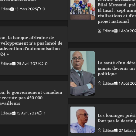
Bilal Messoud, pré
Editor
13 Mars 2025
0
El Insaf : sept ann
réalisations et d’
projet national
Éditeur
1 Août 20
on, la banque africaine de
éveloppement n’a pas lancé de
 subvention d’autonomisation
024 »
La santé d’un déte
Éditeur
25 Avril 2024
0
jamais devenir un
politique
Éditeur
1 Août 20
on, le gouvernement canadien
 recrute pas 450 000
availleurs
Éditeur
15 Avril 2024
1
Les louanges prési
font pas le destin 
Éditeur
27 Juillet