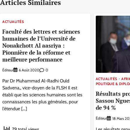
Articles Similaires
ACTUALITÉS
Faculté des lettres et sciences
humaines de l’Université de
Nouakchott Al aasriya :
Pionnière de la réforme et
meilleure performance
Éditeur
0
6 Août 2020
ACTUALITÉS
AFR
Par Dr Muhammad Al-Radhi Ould
POLITIQUE & DIPL
Sadvena,, vice-doyen de la FLSH Il est
Résultats pro
établi que les sciences humaines sont les
Sassou Ngues
connaissances les plus générales, pour
de 94 %
l’étendue […]
Éditeur
18 Mars 20
Les résultats prov
79 total views