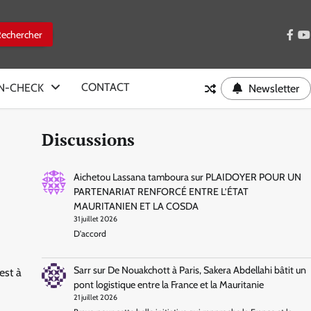
face
y
CONTACT
IN-CHECK
Newsletter
Discussions
Aichetou Lassana tamboura
sur
PLAIDOYER POUR UN
PARTENARIAT RENFORCÉ ENTRE L’ÉTAT
MAURITANIEN ET LA COSDA
31 juillet 2026
D'accord
Sarr
sur
De Nouakchott à Paris, Sakera Abdellahi bâtit un
est à
pont logistique entre la France et la Mauritanie
21 juillet 2026