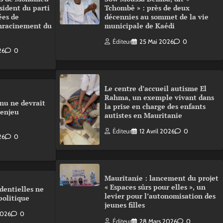
sident du parti
Tchombè » : près de deux
ées de
décennies au sommet de la vie
enracinement du
municipale de Kaédi
Éditeur
25 Mai 2026
0
26
0
Le centre d’accueil autisme El
Rahma, un exemple vivant dans
nu ne devrait
la prise en charge des enfants
 enjeu
autistes en Mauritanie
Éditeur
12 Avril 2026
0
26
0
Mauritanie : lancement du projet
« Espaces sûrs pour elles », un
dentielles ne
levier pour l’autonomisation des
politique
jeunes filles
 2026
0
Éditeur
28 Mars 2026
0