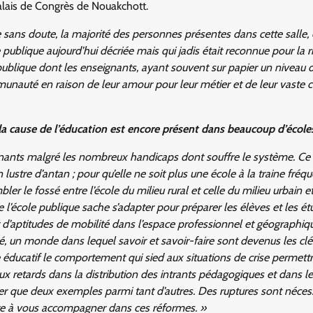
lais de Congrès de Nouakchott.
sans doute, la majorité des personnes présentes dans cette salle, 
e publique aujourd’hui décriée mais qui jadis était reconnue pour la r
e publique dont les enseignants, ayant souvent sur papier un niveau 
munauté en raison de leur amour pour leur métier et de leur vaste c
 cause de l’éducation est encore présent dans beaucoup d’école
ants malgré les nombreux handicaps dont souffre le système. Ce 
 lustre d’antan ; pour qu’elle ne soit plus une école à la traine fréq
er le fossé entre l’école du milieu rural et celle du milieu urbain e
ue l’école publique sache s’adapter pour préparer les élèves et les ét
r d’aptitudes de mobilité dans l’espace professionnel et géographi
 un monde dans lequel savoir et savoir-faire sont devenus les clé
éducatif le comportement qui sied aux situations de crise permett
 aux retards dans la distribution des intrants pédagogiques et dans le
er que deux exemples parmi tant d’autres. Des ruptures sont néces
te à vous accompagner dans ces réformes. »