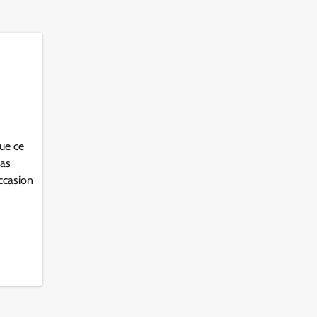
vue ce
pas
occasion