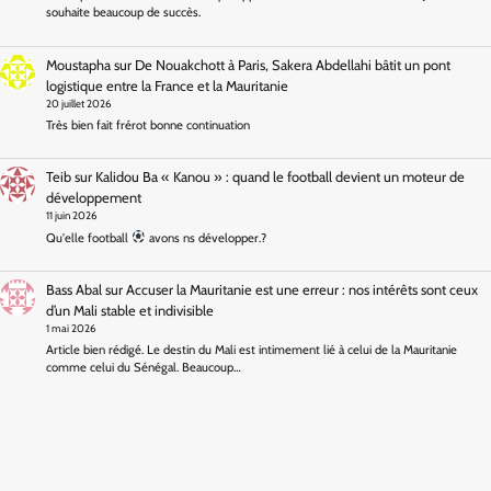
souhaite beaucoup de succès.
Moustapha
sur
De Nouakchott à Paris, Sakera Abdellahi bâtit un pont
logistique entre la France et la Mauritanie
20 juillet 2026
Très bien fait frérot bonne continuation
Teib
sur
Kalidou Ba « Kanou » : quand le football devient un moteur de
développement
11 juin 2026
Qu'elle football
avons ns développer.?
Bass Abal
sur
Accuser la Mauritanie est une erreur : nos intérêts sont ceux
d’un Mali stable et indivisible
1 mai 2026
Article bien rédigé. Le destin du Mali est intimement lié à celui de la Mauritanie
comme celui du Sénégal. Beaucoup…