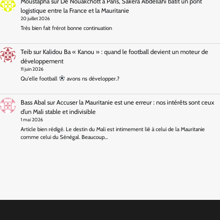
Moustapha
sur
De Nouakchott à Paris, Sakera Abdellahi bâtit un pont
logistique entre la France et la Mauritanie
20 juillet 2026
Très bien fait frérot bonne continuation
Teib
sur
Kalidou Ba « Kanou » : quand le football devient un moteur de
développement
11 juin 2026
Qu'elle football
avons ns développer.?
Bass Abal
sur
Accuser la Mauritanie est une erreur : nos intérêts sont ceux
d’un Mali stable et indivisible
1 mai 2026
Article bien rédigé. Le destin du Mali est intimement lié à celui de la Mauritanie
comme celui du Sénégal. Beaucoup…