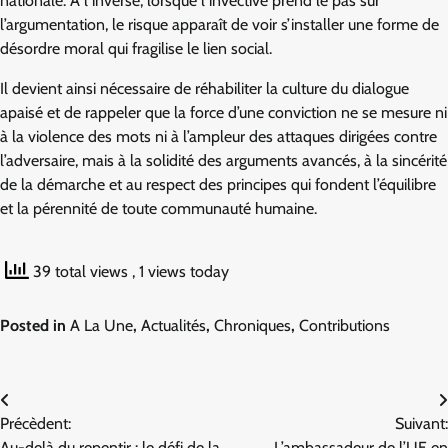
nationale. À l’inverse, lorsque l’invective prend le pas sur
l’argumentation, le risque apparaît de voir s’installer une forme de
désordre moral qui fragilise le lien social.
Il devient ainsi nécessaire de réhabiliter la culture du dialogue
apaisé et de rappeler que la force d’une conviction ne se mesure ni
à la violence des mots ni à l’ampleur des attaques dirigées contre
l’adversaire, mais à la solidité des arguments avancés, à la sincérité
de la démarche et au respect des principes qui fondent l’équilibre
et la pérennité de toute communauté humaine.
39 total views
, 1 views today
Posted in
A La Une
,
Actualités
,
Chroniques
,
Contributions
Navigation
Précèdent:
Suivant:
de
Au-delà du repentir : le défi de la
L’ambassadeur de l’UE en