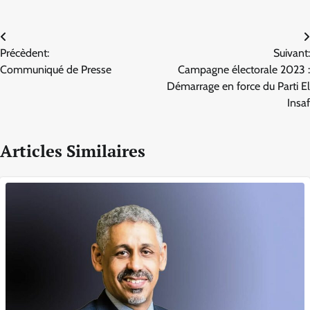
Navigation
Précèdent:
Suivant:
de
Communiqué de Presse
Campagne électorale 2023 :
l’article
Démarrage en force du Parti El
Insaf
Articles Similaires