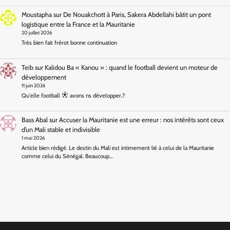
Moustapha
sur
De Nouakchott à Paris, Sakera Abdellahi bâtit un pont
logistique entre la France et la Mauritanie
20 juillet 2026
Très bien fait frérot bonne continuation
Teib
sur
Kalidou Ba « Kanou » : quand le football devient un moteur de
développement
11 juin 2026
Qu'elle football
avons ns développer.?
Bass Abal
sur
Accuser la Mauritanie est une erreur : nos intérêts sont ceux
d’un Mali stable et indivisible
1 mai 2026
Article bien rédigé. Le destin du Mali est intimement lié à celui de la Mauritanie
comme celui du Sénégal. Beaucoup…