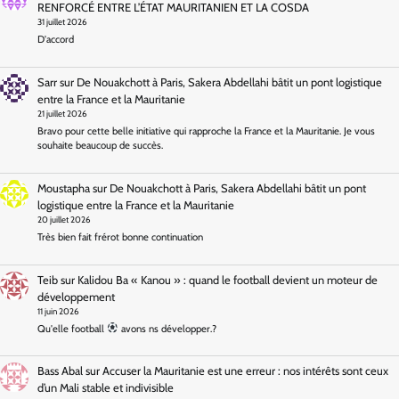
RENFORCÉ ENTRE L’ÉTAT MAURITANIEN ET LA COSDA
31 juillet 2026
D'accord
Sarr
sur
De Nouakchott à Paris, Sakera Abdellahi bâtit un pont logistique
entre la France et la Mauritanie
21 juillet 2026
Bravo pour cette belle initiative qui rapproche la France et la Mauritanie. Je vous
souhaite beaucoup de succès.
Moustapha
sur
De Nouakchott à Paris, Sakera Abdellahi bâtit un pont
logistique entre la France et la Mauritanie
20 juillet 2026
Très bien fait frérot bonne continuation
Teib
sur
Kalidou Ba « Kanou » : quand le football devient un moteur de
développement
11 juin 2026
Qu'elle football
avons ns développer.?
Bass Abal
sur
Accuser la Mauritanie est une erreur : nos intérêts sont ceux
d’un Mali stable et indivisible