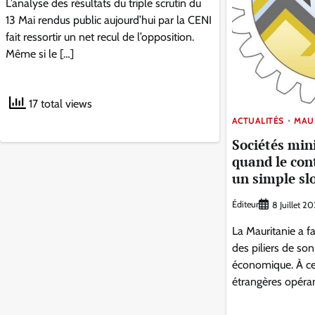
L’analyse des résultats du triple scrutin du
13 Mai rendus public aujourd’hui par la CENI
fait ressortir un net recul de l’opposition.
Même si le […]
17 total views
ACTUALITÉS
MAU
Sociétés mini
quand le con
un simple sl
Éditeur
8 Juillet 2
La Mauritanie a fa
des piliers de s
économique. À ce t
étrangères opérant