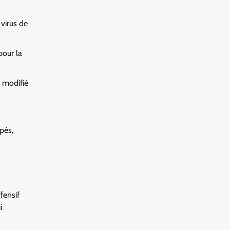
 virus de
pour la
 modifié
ppés,
fensif
i