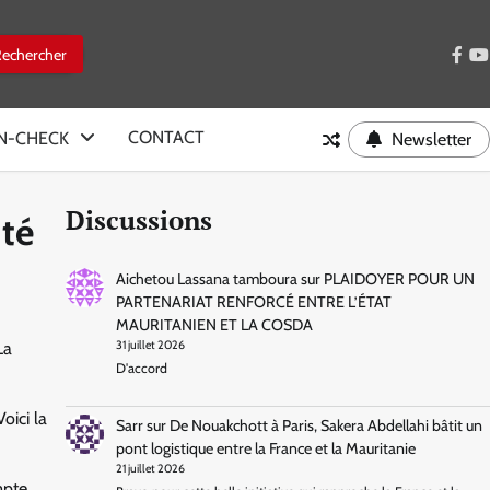
face
y
CONTACT
IN-CHECK
Newsletter
Discussions
nté
Aichetou Lassana tamboura
sur
PLAIDOYER POUR UN
PARTENARIAT RENFORCÉ ENTRE L’ÉTAT
MAURITANIEN ET LA COSDA
La
31 juillet 2026
D'accord
oici la
Sarr
sur
De Nouakchott à Paris, Sakera Abdellahi bâtit un
pont logistique entre la France et la Mauritanie
21 juillet 2026
mpte