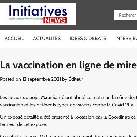
Skip
to
Rechercher 
content
ACCUEIL
ACTUALITÉS
IDÉES & DÉBATS
INTERVI
La vaccination en ligne de mir
Posted on
12 septembre 2021
by
Éditeur
Les locaux du pojet MauriSanté ont abrité ce matin un briefing destin
vaccination et les différents types de vaccins contre la Covid 19 ».
Un exposé détaillé a été présenté à l’occasion par la Coordinatrice
tenneur de cet exposé.
Ce début d’année 2021 marque le lancement des campagnes de vacc