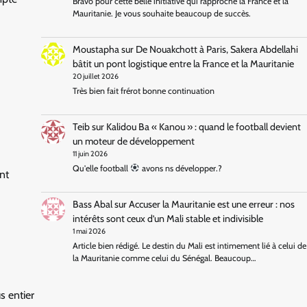
Bravo pour cette belle initiative qui rapproche la France et la
Mauritanie. Je vous souhaite beaucoup de succès.
Moustapha
sur
De Nouakchott à Paris, Sakera Abdellahi
bâtit un pont logistique entre la France et la Mauritanie
20 juillet 2026
Très bien fait frérot bonne continuation
Teib
sur
Kalidou Ba « Kanou » : quand le football devient
un moteur de développement
11 juin 2026
Qu'elle football
avons ns développer.?
nt
Bass Abal
sur
Accuser la Mauritanie est une erreur : nos
intérêts sont ceux d’un Mali stable et indivisible
1 mai 2026
Article bien rédigé. Le destin du Mali est intimement lié à celui de
la Mauritanie comme celui du Sénégal. Beaucoup…
s entier