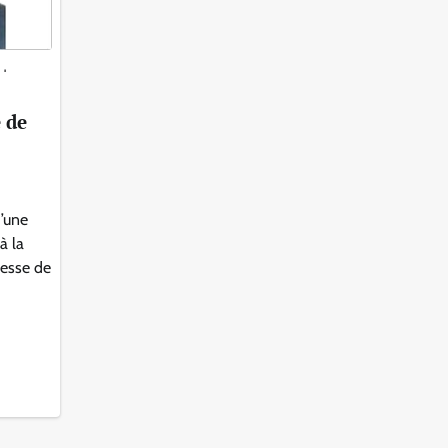
 de
d’une
à la
chesse de