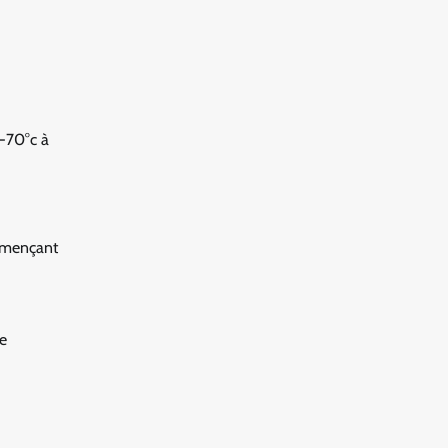
 -70°c à
ommençant
de