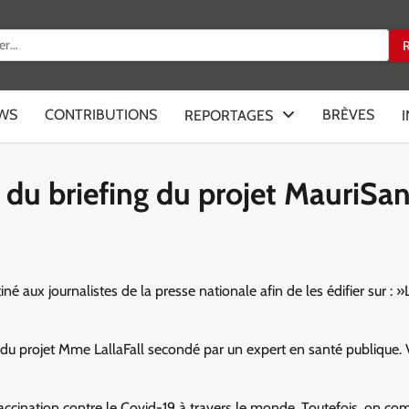
:
EWS
CONTRIBUTIONS
BRÈVES
REPORTAGES
e du briefing du projet MauriSa
é aux journalistes de la presse nationale afin de les édifier sur : »
 du projet Mme LallaFall secondé par un expert en santé publique. V
ination contre le Covid-19 à travers le monde. Toutefois, on co