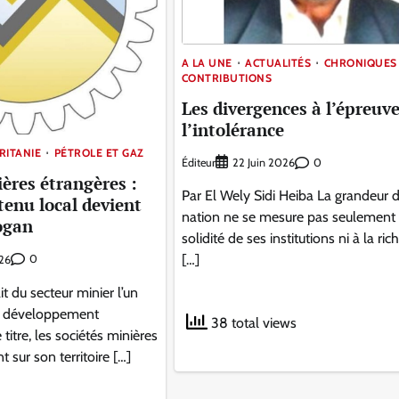
A LA UNE
ACTUALITÉS
CHRONIQUES
CONTRIBUTIONS
Les divergences à l’épreuve
l’intolérance
RITANIE
PÉTROLE ET GAZ
Éditeur
0
22 Juin 2026
ères étrangères :
Par El Wely Sidi Heiba La grandeur 
tenu local devient
nation ne se mesure pas seulement 
ogan
solidité de ses institutions ni à la ri
[…]
0
026
it du secteur minier l’un
on développement
38 total views
itre, les sociétés minières
 sur son territoire […]