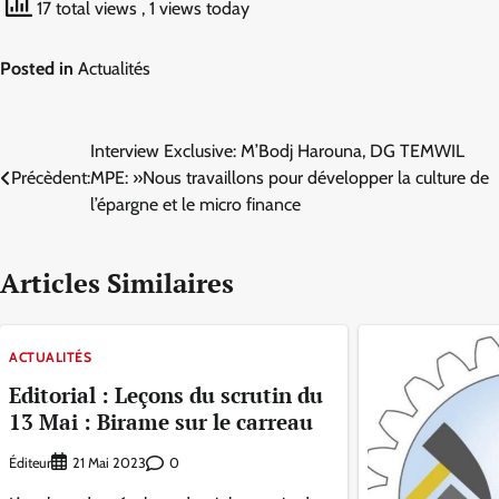
17 total views
, 1 views today
Posted in
Actualités
Navigation
Interview Exclusive: M’Bodj Harouna, DG TEMWIL
Précèdent:
MPE: »Nous travaillons pour développer la culture de
de
l’épargne et le micro finance
l’article
Articles Similaires
ACTUALITÉS
Editorial : Leçons du scrutin du
13 Mai : Birame sur le carreau
Éditeur
0
21 Mai 2023