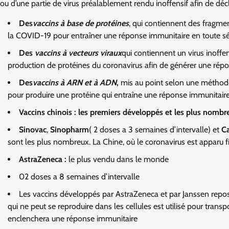
ou d’une partie de virus préalablement rendu inoffensif afin de dé
Des
vaccins à base de protéines
, qui contiennent des fragmen
la COVID-19 pour entraîner une réponse immunitaire en toute séc
Des
vaccins à vecteurs viraux
qui contiennent un virus inoffe
production de protéines du coronavirus afin de générer une rép
Des
vaccins à ARN et à ADN
,
mis au point selon une méthod
pour produire une protéine qui entraîne une réponse immunitaire 
Vaccins chinois : les premiers développés et les plus nombr
Sinovac
,
Sinopharm
( 2 doses a 3 semaines d’intervalle) et
C
sont les plus nombreux. La Chine, où le coronavirus est apparu 
AstraZeneca :
le plus vendu dans le monde
02 doses a 8 semaines d’intervalle
Les vaccins développés par AstraZeneca et par Janssen reposent
qui ne peut se reproduire dans les cellules est utilisé pour transp
enclenchera une réponse immunitaire