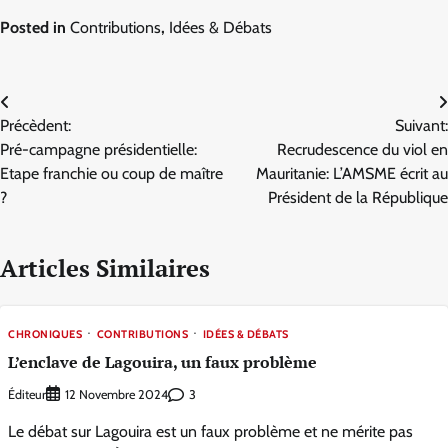
Posted in
Contributions
,
Idées & Débats
Navigation
Précèdent:
Suivant:
de
Pré-campagne présidentielle:
Recrudescence du viol en
l’article
Etape franchie ou coup de maître
Mauritanie: L’AMSME écrit au
?
Président de la République
Articles Similaires
CHRONIQUES
CONTRIBUTIONS
IDÉES & DÉBATS
L’enclave de Lagouira, un faux problème
Éditeur
3
12 Novembre 2024
Le débat sur Lagouira est un faux problème et ne mérite pas