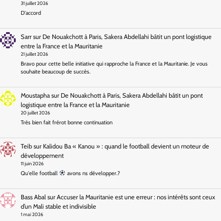
31 juillet 2026
D'accord
Sarr
sur
De Nouakchott à Paris, Sakera Abdellahi bâtit un pont logistique
entre la France et la Mauritanie
21 juillet 2026
Bravo pour cette belle initiative qui rapproche la France et la Mauritanie. Je vous
souhaite beaucoup de succès.
Moustapha
sur
De Nouakchott à Paris, Sakera Abdellahi bâtit un pont
logistique entre la France et la Mauritanie
20 juillet 2026
Très bien fait frérot bonne continuation
Teib
sur
Kalidou Ba « Kanou » : quand le football devient un moteur de
développement
11 juin 2026
Qu'elle football
avons ns développer.?
Bass Abal
sur
Accuser la Mauritanie est une erreur : nos intérêts sont ceux
d’un Mali stable et indivisible
1 mai 2026