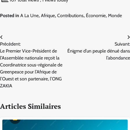
Posted in
A La Une
,
Afrique
,
Contributions
,
Économie
,
Monde
Navigation
Précèdent:
Suivant:
de
Le Premier Vice-Président de
Énigme d’un peuple dénué dans
l’article
l’Assemblée nationale reçoit la
l’abondance
Coordinatrice sous-régionale de
Greenpeace pour l’Afrique de
l’Ouest et son partenaire, l’ONG
ZAKIA
Articles Similaires