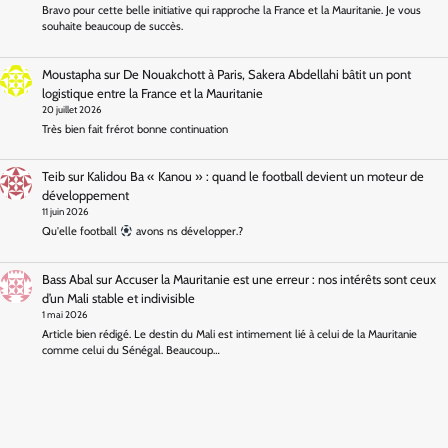
Bravo pour cette belle initiative qui rapproche la France et la Mauritanie. Je vous
souhaite beaucoup de succès.
Moustapha
sur
De Nouakchott à Paris, Sakera Abdellahi bâtit un pont
logistique entre la France et la Mauritanie
20 juillet 2026
Très bien fait frérot bonne continuation
Teib
sur
Kalidou Ba « Kanou » : quand le football devient un moteur de
développement
11 juin 2026
Qu'elle football
avons ns développer.?
Bass Abal
sur
Accuser la Mauritanie est une erreur : nos intérêts sont ceux
d’un Mali stable et indivisible
1 mai 2026
Article bien rédigé. Le destin du Mali est intimement lié à celui de la Mauritanie
comme celui du Sénégal. Beaucoup…