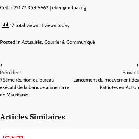
Cell: + 221 77 358 6662 | eben@unfpa.org
17 total views
, 1 views today
Posted in
Actualités
,
Courrier & Communiqué
Navigation
Précèdent:
Suivant:
de
76éme réunion du bureau
Lancement du mouvement des
l’article
exécutif de la banque alimentaire
Patriotes en Action
de Mauritanie
Articles Similaires
ACTUALITÉS