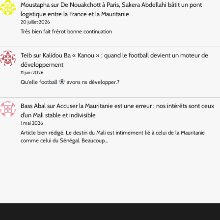
Moustapha
sur
De Nouakchott à Paris, Sakera Abdellahi bâtit un pont
logistique entre la France et la Mauritanie
20 juillet 2026
Très bien fait frérot bonne continuation
Teib
sur
Kalidou Ba « Kanou » : quand le football devient un moteur de
développement
11 juin 2026
Qu'elle football
avons ns développer.?
Bass Abal
sur
Accuser la Mauritanie est une erreur : nos intérêts sont ceux
d’un Mali stable et indivisible
1 mai 2026
Article bien rédigé. Le destin du Mali est intimement lié à celui de la Mauritanie
comme celui du Sénégal. Beaucoup…