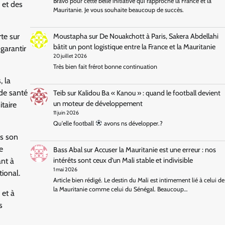
Bravo pour cette belle initiative qui rapproche la France et la
 et des
Mauritanie. Je vous souhaite beaucoup de succès.
Moustapha
sur
De Nouakchott à Paris, Sakera Abdellahi
te sur
bâtit un pont logistique entre la France et la Mauritanie
garantir
20 juillet 2026
Très bien fait frérot bonne continuation
, la
 de santé
Teib
sur
Kalidou Ba « Kanou » : quand le football devient
un moteur de développement
itaire
11 juin 2026
Qu'elle football
avons ns développer.?
ns son
e
Bass Abal
sur
Accuser la Mauritanie est une erreur : nos
intérêts sont ceux d’un Mali stable et indivisible
ant à
1 mai 2026
tional.
Article bien rédigé. Le destin du Mali est intimement lié à celui de
la Mauritanie comme celui du Sénégal. Beaucoup…
 et à
s