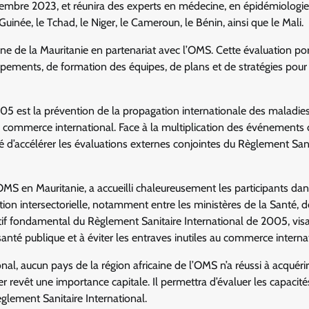
novembre 2023, et réunira des experts en médecine, en épidémiologie
 Guinée, le Tchad, le Niger, le Cameroun, le Bénin, ainsi que le Mali.
rne de la Mauritanie en partenariat avec l’OMS. Cette évaluation por
ipements, de formation des équipes, de plans et de stratégies pour 
05 est la prévention de la propagation internationale des maladies
 au commerce international. Face à la multiplication des événements
ité d’accélérer les évaluations externes conjointes du Règlement San
MS en Mauritanie, a accueilli chaleureusement les participants da
ation intersectorielle, notamment entre les ministères de la Santé, d
tif fondamental du Règlement Sanitaire International de 2005, vis
santé publique et à éviter les entraves inutiles au commerce interna
nal, aucun pays de la région africaine de l’OMS n’a réussi à acquérir
er revêt une importance capitale. Il permettra d’évaluer les capacité
glement Sanitaire International.