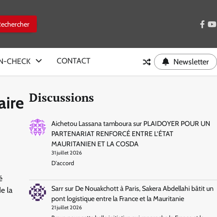
face
y
CONTACT
IN-CHECK
Newsletter
Discussions
aire
Aichetou Lassana tamboura
sur
PLAIDOYER POUR UN
PARTENARIAT RENFORCÉ ENTRE L’ÉTAT
MAURITANIEN ET LA COSDA
31 juillet 2026
D'accord
é
Sarr
sur
De Nouakchott à Paris, Sakera Abdellahi bâtit un
e la
pont logistique entre la France et la Mauritanie
21 juillet 2026