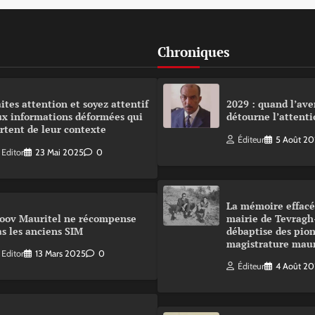
Chroniques
ites attention et soyez attentif
2029 : quand l’ave
ux informations déformées qui
détourne l’attenti
rtent de leur contexte
Éditeur
5 Août 2
Editor
23 Mai 2025
0
La mémoire effacé
oov Mauritel ne récompense
mairie de Tevragh
s les anciens SIM
débaptise des pion
magistrature mau
Editor
13 Mars 2025
0
Éditeur
4 Août 2