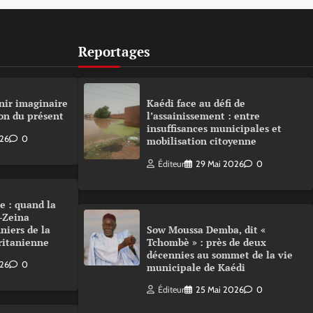
Reportages
nir imaginaire
Kaédi face au défi de
on du présent
l’assainissement : entre
insuffisances municipales et
026
0
mobilisation citoyenne
Éditeur
29 Mai 2026
0
e : quand la
-Zeina
niers de la
Sow Moussa Demba, dit «
ritanienne
Tchombè » : près de deux
décennies au sommet de la vie
026
0
municipale de Kaédi
Éditeur
25 Mai 2026
0