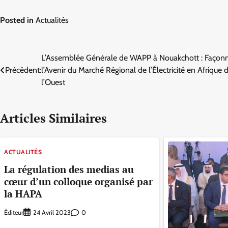
Posted in
Actualités
Navigation
L’Assemblée Générale de WAPP à Nouakchott : Façon
Précèdent:
l’Avenir du Marché Régional de l’Électricité en Afrique 
de
l’Ouest
l’article
Articles Similaires
ACTUALITÉS
La régulation des medias au
cœur d’un colloque organisé par
la HAPA
Éditeur
0
24 Avril 2023