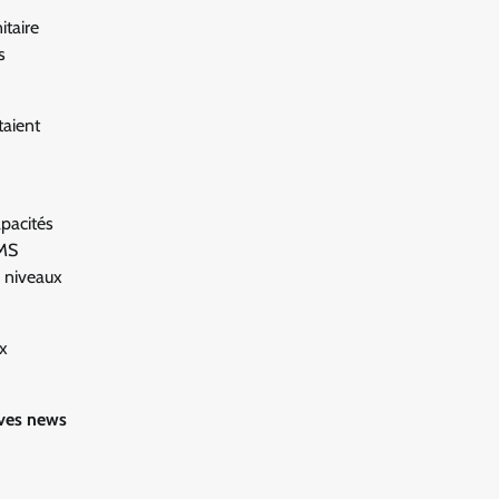
itaire
s
taient
apacités
OMS
s niveaux
ux
ives news