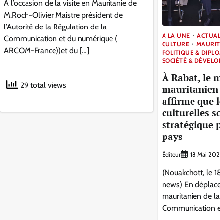
A l’occasion de la visite en Mauritanie de
M.Roch-Olivier Maistre président de
l’Autorité de la Régulation de la
A LA UNE
ACTUAL
Communication et du numérique (
CULTURE
MAURIT
ARCOM-France))et du […]
POLITIQUE & DIPL
SOCIÉTÉ & DÉVEL
À Rabat, le m
29 total views
mauritanien 
affirme que l
culturelles s
stratégique p
pays
Éditeur
18 Mai 202
(Nouakchott, le 1
news) En déplace
mauritanien de la 
Communication et