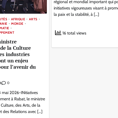
régional et mondial important qui p
initiatives vigoureuses visant à pro
la paix et la stabilité, à […]
ITÉS
AFRIQUE
ARTS
ANIE
MONDE
OMATIE
OPPEMENT
16 total views
inistre
de la Culture
es industries
ont un enjeu
our l’avenir du
0
6
8 mai 2026-INitiatives
ment à Rabat, le ministre
Culture, des Arts, de la
 des Relations avec […]