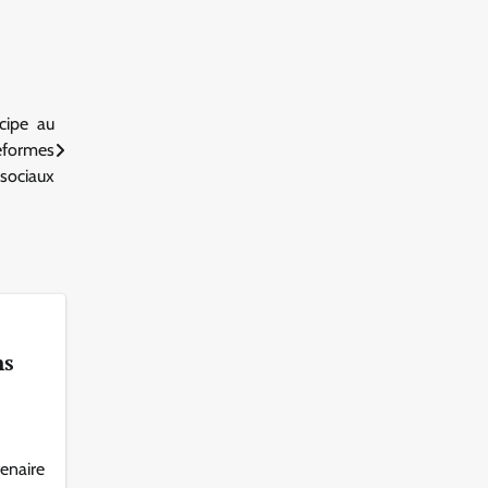
icipe au
teformes
sociaux
ns
tenaire