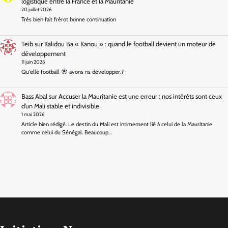
logistique entre la France et la Mauritanie
20 juillet 2026
Très bien fait frérot bonne continuation
Teib
sur
Kalidou Ba « Kanou » : quand le football devient un moteur de
développement
11 juin 2026
Qu'elle football
avons ns développer.?
Bass Abal
sur
Accuser la Mauritanie est une erreur : nos intérêts sont ceux
d’un Mali stable et indivisible
1 mai 2026
Article bien rédigé. Le destin du Mali est intimement lié à celui de la Mauritanie
comme celui du Sénégal. Beaucoup…