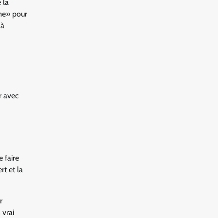
 la
ame» pour
 à
r avec
e faire
t et la
r
 vrai