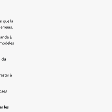
ur que la
erreurs.
mande à
s modèles
s du
rester à
hoses
er les