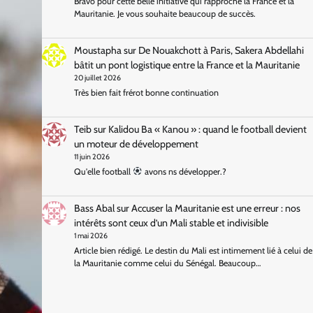
Bravo pour cette belle initiative qui rapproche la France et la
Mauritanie. Je vous souhaite beaucoup de succès.
Moustapha
sur
De Nouakchott à Paris, Sakera Abdellahi
bâtit un pont logistique entre la France et la Mauritanie
20 juillet 2026
Très bien fait frérot bonne continuation
Teib
sur
Kalidou Ba « Kanou » : quand le football devient
un moteur de développement
11 juin 2026
Qu'elle football
avons ns développer.?
Bass Abal
sur
Accuser la Mauritanie est une erreur : nos
intérêts sont ceux d’un Mali stable et indivisible
1 mai 2026
Article bien rédigé. Le destin du Mali est intimement lié à celui de
la Mauritanie comme celui du Sénégal. Beaucoup…