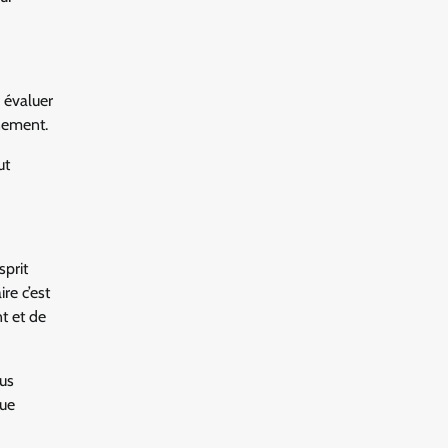
r évaluer
nement.
ut
sprit
re c’est
t et de
ous
que