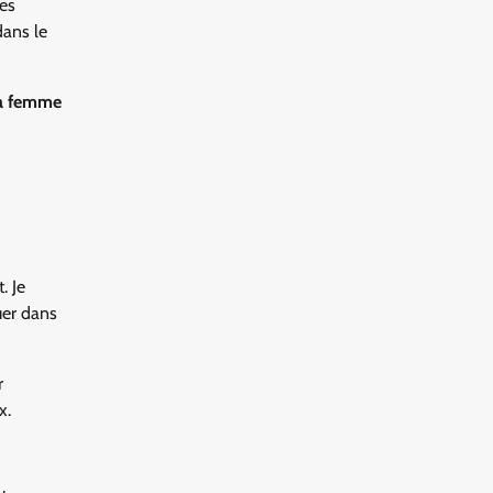
les
dans le
 la femme
. Je
quer dans
r
x.