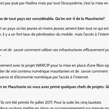
’est pas joué par Hadina mais par tout l’écosystème, c’est la mise en
 de tout pays est considérable. Qu’en est-il de la Mauritanie?
est un pays où les jeunes et moins jeunes aiment bien tout ce qui est
il y a un fort taux de pénétration du mobile mais l’accès à l’intern
en et de savoir comment utiliser ces infrastructures efficacement p
»
ernement avec le projet WARCIP pour la mise en place d’une fibre op
e créer de vrai contenu numérique mauritanien et de savoir comment u
issance et d’économie numérique par l’accès à l’internet.
at en Mauritanie où vous avez primé quelques chefs de projets. 
s ont été primés fin juillet 2017. Pour la suite les cinq lauréats
17. Nous voulons mettre en place un accompagnement sur mesure po