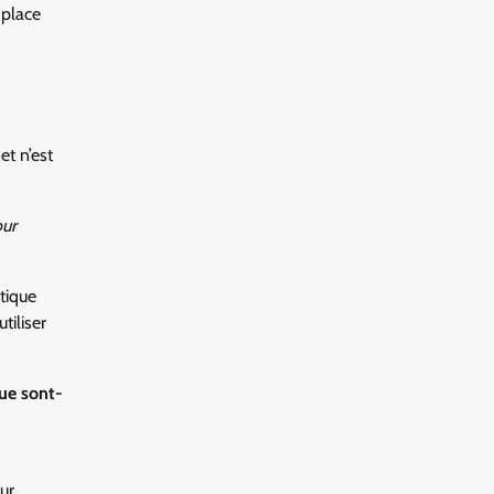
 place
et n’est
our
tique
tiliser
Que sont-
ur