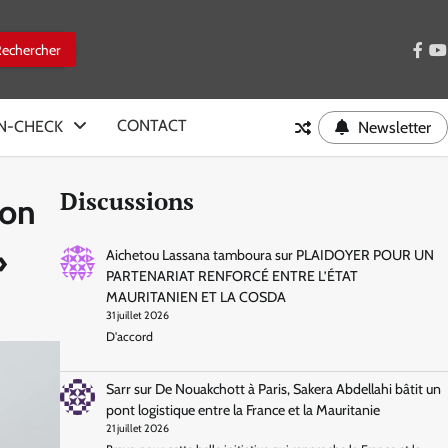
face
y
CONTACT
IN-CHECK
Newsletter
Discussions
ion
»
Aichetou Lassana tamboura
sur
PLAIDOYER POUR UN
PARTENARIAT RENFORCÉ ENTRE L’ÉTAT
MAURITANIEN ET LA COSDA
31 juillet 2026
D'accord
Sarr
sur
De Nouakchott à Paris, Sakera Abdellahi bâtit un
pont logistique entre la France et la Mauritanie
21 juillet 2026