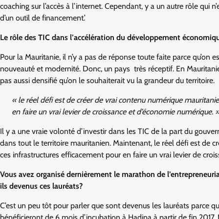
coaching sur l’accès à l’internet. Cependant, y a un autre rôle qui n
d’un outil de financement.’
Le rôle des TIC dans l’accélération du développement économique
Pour la Mauritanie, il n’y a pas de réponse toute faite parce qu’on 
nouveauté et modernité. Donc, un pays très réceptif. En Mauritanie, 
pas aussi densifié qu’on le souhaiterait vu la grandeur du territoire.
« le réel défi est de créer de vrai contenu numérique mauritani
en faire un vrai levier de croissance et d’économie numérique. 
Il y a une vraie volonté d’investir dans les TIC de la part du gouv
dans tout le territoire mauritanien. Maintenant, le réel défi est d
ces infrastructures efficacement pour en faire un vrai levier de cro
Vous avez organisé dernièrement le marathon de l’entrepreneuri
ils devenus ces lauréats?
C’est un peu tôt pour parler que sont devenus les lauréats parce qu’il
bénéficieront de 6 mois d’incubation à Hadina à partir de fin 20