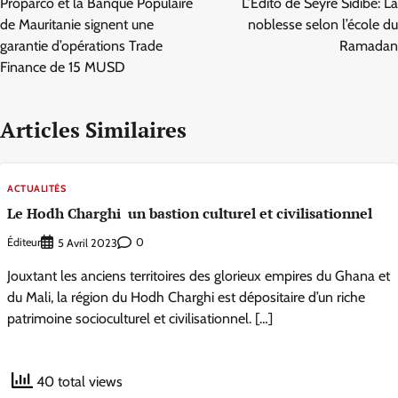
Proparco et la Banque Populaire
L’Édito de Seyrė Sidibé: La
l’article
de Mauritanie signent une
noblesse selon l’école du
garantie d’opérations Trade
Ramadan
Finance de 15 MUSD
Articles Similaires
ACTUALITÉS
Le Hodh Charghi un bastion culturel et civilisationnel
Éditeur
0
5 Avril 2023
Jouxtant les anciens territoires des glorieux empires du Ghana et
du Mali, la région du Hodh Charghi est dépositaire d’un riche
patrimoine socioculturel et civilisationnel. […]
40 total views