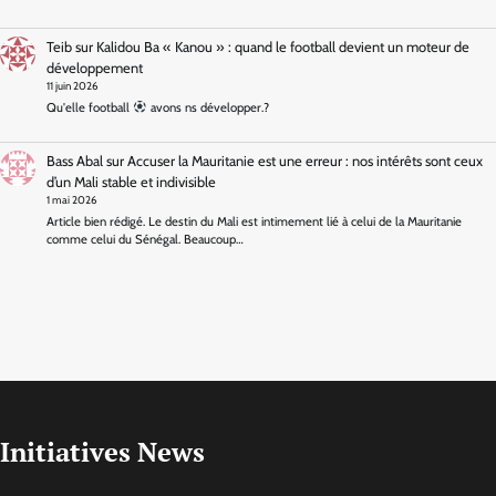
Teib
sur
Kalidou Ba « Kanou » : quand le football devient un moteur de
développement
11 juin 2026
Qu'elle football
avons ns développer.?
Bass Abal
sur
Accuser la Mauritanie est une erreur : nos intérêts sont ceux
d’un Mali stable et indivisible
1 mai 2026
Article bien rédigé. Le destin du Mali est intimement lié à celui de la Mauritanie
comme celui du Sénégal. Beaucoup…
Initiatives News