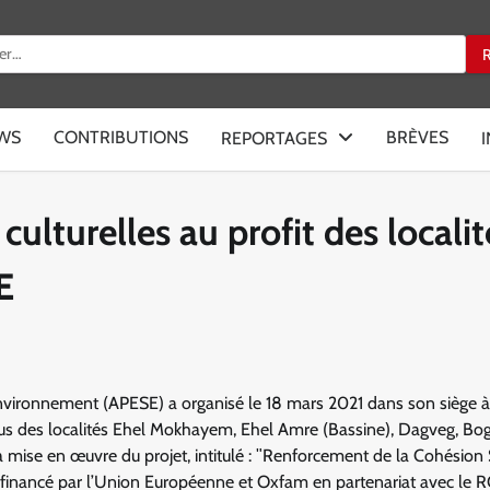
:
EWS
CONTRIBUTIONS
BRÈVES
REPORTAGES
ulturelles au profit des localit
E
’environnement (APESE) a organisé le 18 mars 2021 dans son siège à
enus des localités Ehel Mokhayem, Ehel Amre (Bassine), Dagveg, Bo
la mise en œuvre du projet, intitulé : ʺRenforcement de la Cohésion 
jet financé par l’Union Européenne et Oxfam en partenariat avec le 