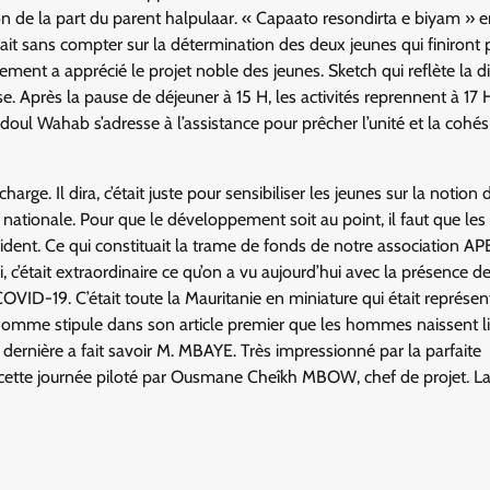
on de la part du parent halpulaar. « Capaato resondirta e biyam » 
était sans compter sur la détermination des deux jeunes qui finiront 
ement a apprécié le projet noble des jeunes. Sketch qui reflète la dif
se. Après la pause de déjeuner à 15 H, les activités reprennent à 17 
Abdoul Wahab s’adresse à l’assistance pour prêcher l’unité et la cohé
ge. Il dira, c’était juste pour sensibiliser les jeunes sur la notion 
 nationale.
Pour que le développement soit au point, il faut que les
sident. Ce qui constituait la trame de fonds de notre association A
, c’était extraordinaire ce qu’on a vu aujourd’hui avec la présence de
OVID-19. C’était toute la Mauritanie en miniature qui était représen
homme stipule dans son article premier que les hommes naissent li
 dernière a fait savoir M. MBAYE. Très impressionné par la parfaite
 cette journée piloté par Ousmane Cheîkh MBOW, chef de projet. La