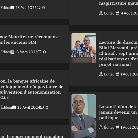
magistrature mau
Editor
23 Mai 2025
0
Éditeur
4 Août 2
oov Mauritel ne récompense
s les anciens SIM
Lecture du disco
Bilal Messoud, pré
Editor
13 Mars 2025
0
El Insaf : sept ann
réalisations et d’
projet national
Éditeur
1 Août 20
on, la banque africaine de
éveloppement n’a pas lancé de
 subvention d’autonomisation
024 »
La santé d’un déte
Éditeur
25 Avril 2024
0
jamais devenir un
politique
Éditeur
1 Août 20
on, le gouvernement canadien