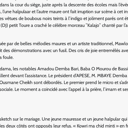
dans la cour du siège, juste après la descente des écoles mais l’é
’une halpulaar et l’autre maure ont fait irruption sur scène à cet in
 vêtues de boubous noirs teints à l’indigo et joliment parés ont é
J) petit Toure a craché le célèbre morceau ʺKalajoʺ chanté par l’ar
aluée par de belles mélodies maures et un artiste traditionnel, Mawl
it des démonstrations avec un fusil. Des cris de joie entremêlés ave
 foule.
Adama, les notables Amadou Demba Bari, Baba O Mourou de Bassi
llent devant l’assistance. Le président d’APESE, M. MBAYE Demba 
W Ousmane Cheikh sont débordés. Le premier prend le micro et s’adr
 sociale. Le moment a coïncidé avec l’appel à la prière, l’imam et se
sketch sur le mariage.
Une jeune mauresse et un jeune halpular qui
des deux côtés ont opposés leur refus. « Kowri ma chid minti » en f