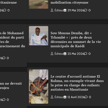
ritanienne
mobilisation citoyenne
026
0
Éditeur
29 Mai 2026
0
urs de Mohamed
Sow Moussa Demba, dit «
sident du parti
Tchombè » : près de deux
ées de
décennies au sommet de la vie
enracinement du
municipale de Kaédi
Éditeur
25 Mai 2026
0
26
0
Le centre d’accueil autisme El
Rahma, un exemple vivant dans
nu ne devrait
la prise en charge des enfants
 enjeu
autistes en Mauritanie
Éditeur
12 Avril 2026
0
26
0