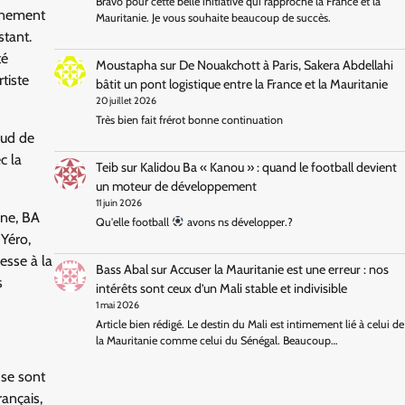
Bravo pour cette belle initiative qui rapproche la France et la
vènement
Mauritanie. Je vous souhaite beaucoup de succès.
stant.
té
Moustapha
sur
De Nouakchott à Paris, Sakera Abdellahi
tiste
bâtit un pont logistique entre la France et la Mauritanie
20 juillet 2026
Très bien fait frérot bonne continuation
oud de
c la
Teib
sur
Kalidou Ba « Kanou » : quand le football devient
un moteur de développement
11 juin 2026
ne, BA
Qu'elle football
avons ns développer.?
Yéro,
esse à la
Bass Abal
sur
Accuser la Mauritanie est une erreur : nos
s
intérêts sont ceux d’un Mali stable et indivisible
1 mai 2026
Article bien rédigé. Le destin du Mali est intimement lié à celui de
la Mauritanie comme celui du Sénégal. Beaucoup…
 se sont
rançais,