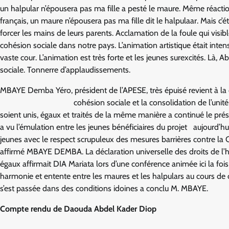
un halpular n’épousera pas ma fille a pesté le maure. Même réacti
français, un maure n’épousera pas ma fille dit le halpulaar. Mais c’
forcer les mains de leurs parents. Acclamation de la foule qui visibl
cohésion sociale dans notre pays. L’animation artistique était inten
vaste cour. L’animation est très forte et les jeunes surexcités. Là, 
sociale. Tonnerre d’applaudissements.
MBAYE Demba Yéro, président de l’APESE, très épuisé revient à la char
cohésion sociale et la consolidation de l’unité
soient unis, égaux et traités de la même manière a continué le pré
a vu l’émulation entre les jeunes bénéficiaires du projet aujourd’hui
jeunes avec le respect scrupuleux des mesures barrières contre la C
affirmé MBAYE DEMBA. La déclaration universelle des droits de l’
égaux affirmait DIA Mariata lors d’une conférence animée ici la fois
harmonie et entente entre les maures et les halpulars au cours de
s’est passée dans des conditions idoines a conclu M. MBAYE.
Compte rendu de Daouda Abdel Kader Diop