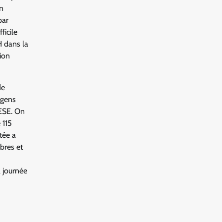
en
par
ficile
H dans la
sion
de
 gens
PESE. On
 115
tée a
bres et
 journée