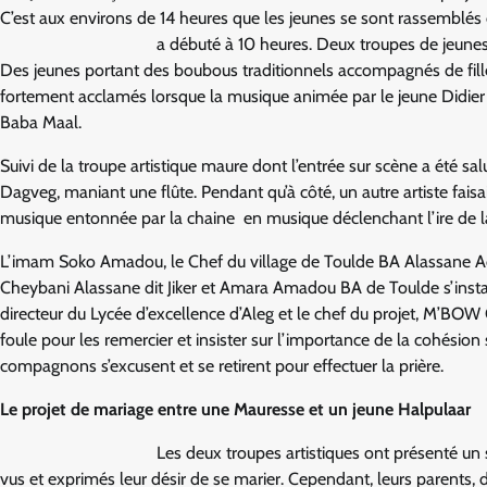
C’est aux environs de 14 heures que les jeunes se sont rassemblés 
a débuté à 10 heures. Deux troupes de jeunes, l
Des jeunes portant des boubous traditionnels accompagnés de filles
fortement acclamés lorsque la musique animée par le jeune Didier (D
Baba Maal.
Suivi de la troupe artistique maure dont l’entrée sur scène a été s
Dagveg, maniant une flûte. Pendant qu’à côté, un autre artiste faisa
musique entonnée par la chaine en musique déclenchant l’ire de la
L’imam Soko Amadou, le Chef du village de Toulde BA Alassane 
Cheybani Alassane dit Jiker et Amara Amadou BA de Toulde s’insta
directeur du Lycée d’excellence d’Aleg et le chef du projet, M’BO
foule pour les remercier et insister sur l’importance de la cohésion
compagnons s’excusent et se retirent pour effectuer la prière.
Le projet de mariage entre une Mauresse et un jeune Halpulaar
Les deux troupes artistiques ont présenté un 
vus et exprimés leur désir de se marier. Cependant, leurs parents, 