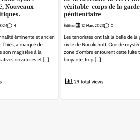
sé, Nouveaux
véritable corps de la garde
itiques.
pénitentiaire
4
Éditeur
0
 2024
12 Mars 2023
onnalité éminente et ancien
Les terroristes ont fait la belle de la
e Thiès, a marqué de
civile de Nouakchott. Que de mystèr
e son magistère à la
zone d’ombre entourent cette fuite 
tiatives novatrices et […]
bruyante, trop […]
s
29 total views