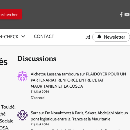
face
y
CONTACT
IN-CHECK
Newsletter
Discussions
és
Aichetou Lassana tamboura
sur
PLAIDOYER POUR UN
PARTENARIAT RENFORCÉ ENTRE L’ÉTAT
MAURITANIEN ET LA COSDA
31 juillet 2026
D'accord
 Touldé,
Sarr
sur
De Nouakchott à Paris, Sakera Abdellahi bâtit un
ghé
pont logistique entre la France et la Mauritanie
Sociale
21 juillet 2026
ROSA.