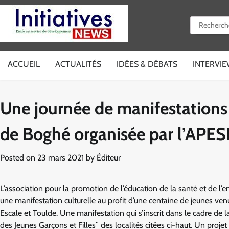
Skip
to
Rechercher 
content
ACCUEIL
ACTUALITÉS
IDÉES & DÉBATS
INTERVI
Une journée de manifestations c
de Boghé organisée par l’APES
Posted on
23 mars 2021
by
Éditeur
L’association pour la promotion de l’éducation de la santé et de l
une manifestation culturelle au profit d’une centaine de jeunes v
Escale et Toulde. Une manifestation qui s’inscrit dans le cadre de 
des Jeunes Garçons et Fillesʺ des localités citées ci-haut. Un pro