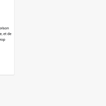
 prison
e, et de
trop