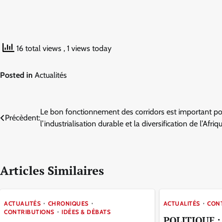
16 total views
, 1 views today
Posted in
Actualités
Navigation
Le bon fonctionnement des corridors est important po
Précèdent:
l’industrialisation durable et la diversification de l’Afriq
de
l’article
Articles Similaires
ACTUALITÉS
CHRONIQUES
ACTUALITÉS
CON
CONTRIBUTIONS
IDÉES & DÉBATS
POLITIQUE : T