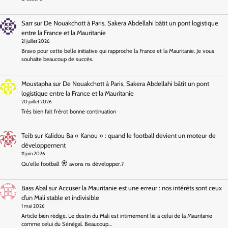
Sarr
sur
De Nouakchott à Paris, Sakera Abdellahi bâtit un pont logistique
entre la France et la Mauritanie
21 juillet 2026
Bravo pour cette belle initiative qui rapproche la France et la Mauritanie. Je vous
souhaite beaucoup de succès.
Moustapha
sur
De Nouakchott à Paris, Sakera Abdellahi bâtit un pont
logistique entre la France et la Mauritanie
20 juillet 2026
Très bien fait frérot bonne continuation
Teib
sur
Kalidou Ba « Kanou » : quand le football devient un moteur de
développement
11 juin 2026
Qu'elle football
avons ns développer.?
Bass Abal
sur
Accuser la Mauritanie est une erreur : nos intérêts sont ceux
d’un Mali stable et indivisible
1 mai 2026
Article bien rédigé. Le destin du Mali est intimement lié à celui de la Mauritanie
comme celui du Sénégal. Beaucoup…