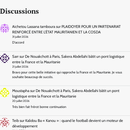
Discussions
Aichetou Lassana tamboura
sur
PLAIDOYER POUR UN PARTENARIAT
RENFORCÉ ENTRE L’ÉTAT MAURITANIEN ET LA COSDA
31 juillet 2026
D'accord
Sarr
sur
De Nouakchott à Paris, Sakera Abdellahi bâtit un pont logistique
entre la France et la Mauritanie
21 juillet 2026
Bravo pour cette belle initiative qui rapproche la France et la Mauritanie. Je vous
souhaite beaucoup de succès.
Moustapha
sur
De Nouakchott à Paris, Sakera Abdellahi bâtit un pont
logistique entre la France et la Mauritanie
20 juillet 2026
Très bien fait frérot bonne continuation
Teib
sur
Kalidou Ba « Kanou » : quand le football devient un moteur de
développement