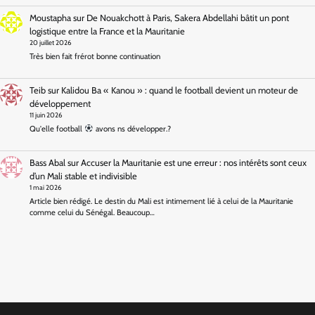
Moustapha
sur
De Nouakchott à Paris, Sakera Abdellahi bâtit un pont
logistique entre la France et la Mauritanie
20 juillet 2026
Très bien fait frérot bonne continuation
Teib
sur
Kalidou Ba « Kanou » : quand le football devient un moteur de
développement
11 juin 2026
Qu'elle football
avons ns développer.?
Bass Abal
sur
Accuser la Mauritanie est une erreur : nos intérêts sont ceux
d’un Mali stable et indivisible
1 mai 2026
Article bien rédigé. Le destin du Mali est intimement lié à celui de la Mauritanie
comme celui du Sénégal. Beaucoup…