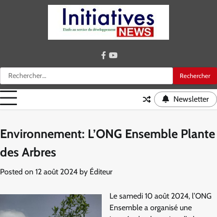
Skip
to
content
facebook
youtube
Rechercher :
Newsletter
Environnement: L’ONG Ensemble Plante
des Arbres
Posted on
12 août 2024
by
Éditeur
Le samedi 10 août 2024, l’ONG
Ensemble a organisé une