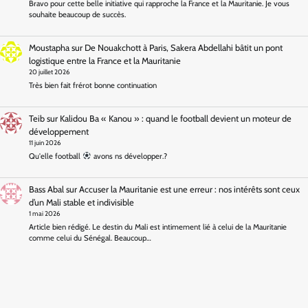
Bravo pour cette belle initiative qui rapproche la France et la Mauritanie. Je vous
souhaite beaucoup de succès.
Moustapha
sur
De Nouakchott à Paris, Sakera Abdellahi bâtit un pont
logistique entre la France et la Mauritanie
20 juillet 2026
Très bien fait frérot bonne continuation
Teib
sur
Kalidou Ba « Kanou » : quand le football devient un moteur de
développement
11 juin 2026
Qu'elle football
avons ns développer.?
Bass Abal
sur
Accuser la Mauritanie est une erreur : nos intérêts sont ceux
d’un Mali stable et indivisible
1 mai 2026
Article bien rédigé. Le destin du Mali est intimement lié à celui de la Mauritanie
comme celui du Sénégal. Beaucoup…