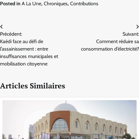
Posted in
A La Une
,
Chroniques
,
Contributions
Navigation
Précèdent:
Suivant:
de
Kaédi face au défi de
Comment réduire sa
l’article
l’assainissement : entre
consommation d’électricité?
insuffisances municipales et
mobilisation citoyenne
Articles Similaires