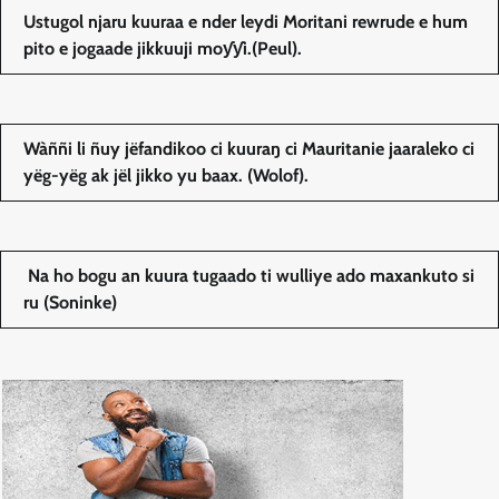
Ustugol njaru kuuraa e nder leydi Moritani rewrude e hum
pito e jogaade jikkuuji moƴƴi.(Peul).
Wàññi li ñuy jëfandikoo ci kuuraŋ ci Mauritanie jaaraleko ci
yëg-yëg ak jël jikko yu baax. (Wolof).
Na ho bogu an kuura tugaado ti wulliye ado maxankuto si
ru (Soninke)