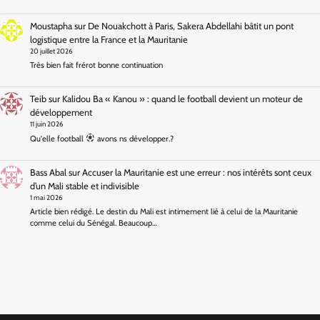
Moustapha
sur
De Nouakchott à Paris, Sakera Abdellahi bâtit un pont
logistique entre la France et la Mauritanie
20 juillet 2026
Très bien fait frérot bonne continuation
Teib
sur
Kalidou Ba « Kanou » : quand le football devient un moteur de
développement
11 juin 2026
Qu'elle football
avons ns développer.?
Bass Abal
sur
Accuser la Mauritanie est une erreur : nos intérêts sont ceux
d’un Mali stable et indivisible
1 mai 2026
Article bien rédigé. Le destin du Mali est intimement lié à celui de la Mauritanie
comme celui du Sénégal. Beaucoup…