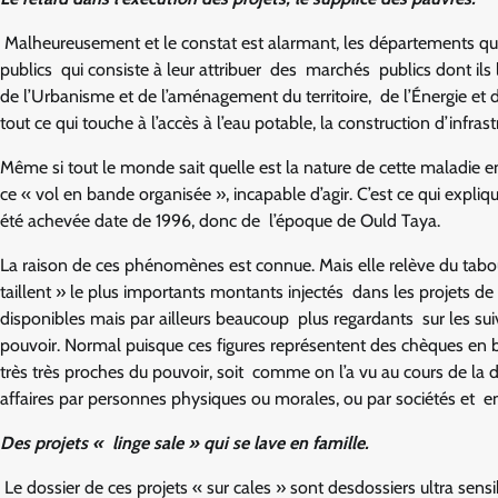
Malheureusement et le constat est alarmant, les départements qui 
publics qui consiste à leur attribuer des marchés publics dont ils 
de l’Urbanisme et de l’aménagement du territoire, de l’Énergie et
tout ce qui touche à l’accès à l’eau potable, la construction d’infrast
Même si tout le monde sait quelle est la nature de cette maladie e
ce « vol en bande organisée », incapable d’agir. C’est ce qui expliq
été achevée date de 1996, donc de l’époque de Ould Taya.
La raison de ces phénomènes est connue. Mais elle relève du tabou. 
taillent » le plus importants montants injectés dans les projets d
disponibles mais par ailleurs beaucoup plus regardants sur les suiv
pouvoir. Normal puisque ces figures représentent des chèques en bla
très très proches du pouvoir, soit comme on l’a vu au cours de la 
affaires par personnes physiques ou morales, ou par sociétés et en
Des projets « linge sale » qui se lave en famille.
Le dossier de ces projets « sur cales » sont desdossiers ultra sensi