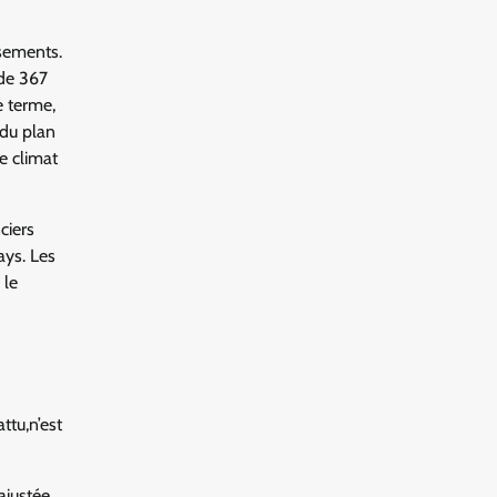
sements.
 de 367
le terme,
 du plan
e climat
ciers
ays. Les
 le
ttu,n’est
ajustée