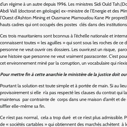
d’un régime à un autre depuis 1996. Les ministres Sidi Ould Tah,
Abdi Vall (doctorat en géologie) ex-ministre de l’Energie et des Mine
l’Ouest d’Ashton Mining et Ousmane Mamoudou Kane Mr propre(Ecol
hauts cadres qui ont occupés des postes clés dans des institutions
Ces trois mauritaniens sont bconnus à l’échelle nationale et interna
connaissent toutes « les aguilles » qui sont sous les roches de ce 
personne ne veut ouvrir ces dossiers. Les ouvrir,est un risque, parc
une histoire que personne ne veut vraiment pasraconter. C’est pourq
cet environnement miné par la corruption, un vocabulaire qui n’exi
Pour mettre fin à cette anarchie le ministère de la justice doit ouvr
Pourtant la solution est toute simple et à portée de main. Si au lie
provisoirement si elle n’a pas respecté les clauses du contrat qui la
maintenus par contrainte de corps dans une maison d’arrêt et de cor
siffler elle-même sa fin.
Ce n’est pas normal, cela a trop duré et ce n’est plus admissible.
de « sociétés cartables » qui obtiennent des marchés achètent à