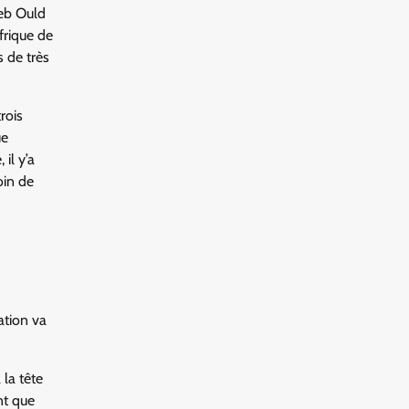
leb Ould
frique de
 de très
rois
ue
il y’a
oin de
ation va
 la tête
nt que