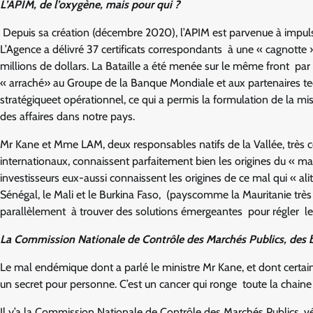
L’APIM, de l’oxygène, mais pour qui ?
Depuis sa création (décembre 2020), l’APIM est parvenue à impu
L’Agence a délivré 37 certificats correspondants à une « cagnotte 
millions de dollars. La Bataille a été menée sur le même front pa
« arraché» au Groupe de la Banque Mondiale et aux partenaires tec
stratégiqueet opérationnel, ce qui a permis la formulation de la m
des affaires dans notre pays.
Mr Kane et Mme LAM, deux responsables natifs de la Vallée, très c
internationaux, connaissent parfaitement bien les origines du « m
investisseurs eux-aussi connaissent les origines de ce mal qui « al
Sénégal, le Mali et le Burkina Faso, (payscomme la Mauritanie tr
parallèlement à trouver des solutions émergeantes pour régler le
La Commission Nationale de Contrôle des Marchés Publics, des ba
Le mal endémique dont a parlé le ministre Mr Kane, et dont certain
un secret pour personne. C’est un cancer qui ronge toute la chaine
Il y’a la Commission Nationale de Contrôle des Marchés Publics, v