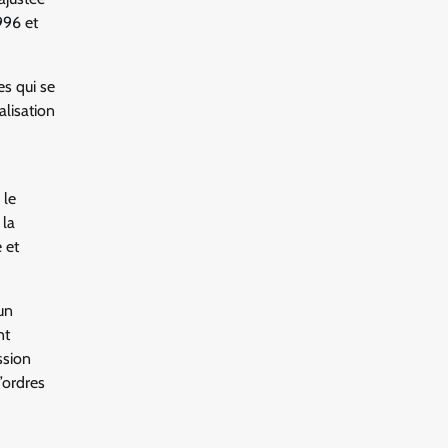
996 et
es qui se
lisation
 le
 la
 et
un
nt
ission
d’ordres