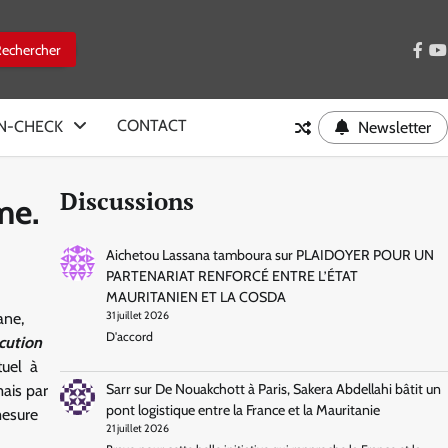
face
y
CONTACT
IN-CHECK
Newsletter
Discussions
me.
Aichetou Lassana tamboura
sur
PLAIDOYER POUR UN
PARTENARIAT RENFORCÉ ENTRE L’ÉTAT
MAURITANIEN ET LA COSDA
ane,
31 juillet 2026
D'accord
écution
tuel à
Sarr
sur
De Nouakchott à Paris, Sakera Abdellahi bâtit un
ais par
pont logistique entre la France et la Mauritanie
mesure
21 juillet 2026