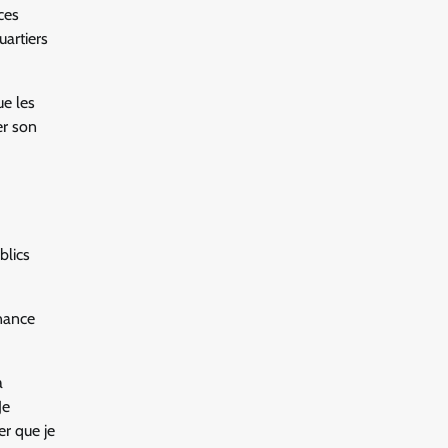
ces
artiers
ue les
er son
ublics
enance
a
Je
er que je