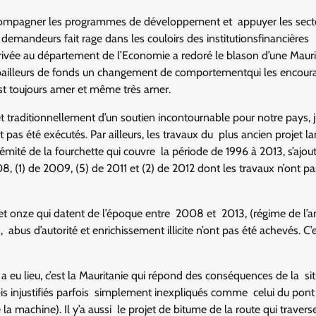
accompagner les programmes de développement et appuyer les sect
demandeurs fait rage dans les couloirs des institutionsfinancières
rivée au département de l’Economie a redoré le blason d’une Mauri
 bailleurs de fonds un changement de comportementqui les encour
st toujours amer et même très amer.
 et traditionnellement d’un soutien incontournable pour notre pays, 
t pas été exécutés. Par ailleurs, les travaux du plus ancien projet l
rémité de la fourchette qui couvre la période de 1996 à 2013, s’ajou
8, (1) de 2009, (5) de 2011 et (2) de 2012 dont les travaux n’ont pa
et onze qui datent de l’époque entre 2008 et 2013, (régime de l’a
abus d’autorité et enrichissement illicite n’ont pas été achevés. C’
a eu lieu, c’est la Mauritanie qui répond des conséquences de la si
rfois injustifiés parfois simplement inexpliqués comme celui du pon
la machine). Il y’a aussi le projet de bitume de la route qui traverse 