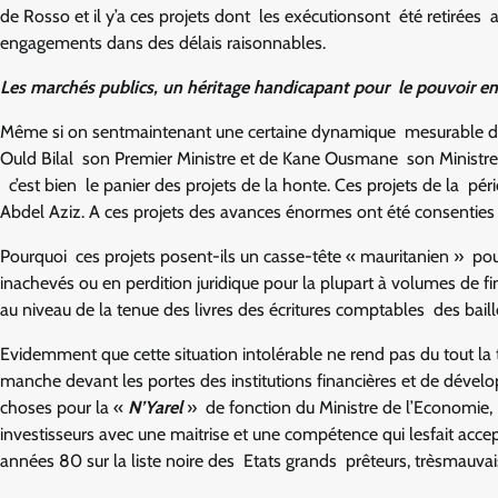
de Rosso et il y’a ces projets dont les exécutionsont été retirées 
engagements dans des délais raisonnables.
Les marchés publics, un héritage handicapant pour le pouvoir en
Même si on sentmaintenant une certaine dynamique mesurable dan
Ould Bilal son Premier Ministre et de Kane Ousmane son Ministre 
c’est bien le panier des projets de la honte. Ces projets de la p
Abdel Aziz. A ces projets des avances énormes ont été consenties e
Pourquoi ces projets posent-ils un casse-tête « mauritanien » pou
inachevés ou en perdition juridique pour la plupart à volumes de
au niveau de la tenue des livres des écritures comptables des baill
Evidemment que cette situation intolérable ne rend pas du tout la
manche devant les portes des institutions financières et de déve
choses pour la «
N’Yarel
» de fonction du Ministre de l’Economie,
investisseurs avec une maitrise et une compétence qui lesfait acc
années 80 sur la liste noire des Etats grands prêteurs, trèsmauvai