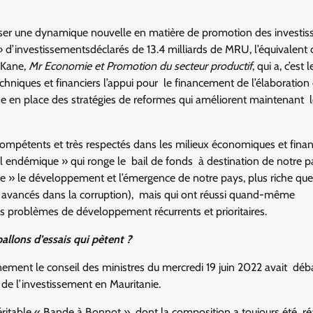
lser une dynamique nouvelle en matière de promotion des investis
» d’investissementsdéclarés de 13.4 milliards de MRU, l’équivalent
r Kane,
Mr Economie et Promotion du secteur productif
, qui a, c’est 
hniques et financiers l’appui pour le financement de l’élaboration
ise en place des stratégies de reformes qui améliorent maintenant l
ompétents et très respectés dans les milieux économiques et finan
al endémique » qui ronge le bail de fonds à destination de notre p
ite » le développement et l’émergence de notre pays, plus riche que
ès avancés dans la corruption), mais qui ont réussi quand-même
s problèmes de développement récurrents et prioritaires.
llons d’essais qui pètent ?
ement le conseil des ministres du mercredi 19 juin 2022 avait déba
 de l’investissement en Mauritanie.
éritable « Bande à Bonnot » dont la composition a toujours été ré