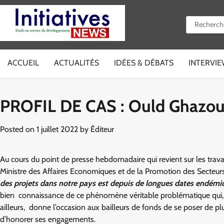
Skip
to
Rechercher 
content
ACCUEIL
ACTUALITÉS
IDÉES & DÉBATS
INTERVI
PROFIL DE CAS : Ould Ghazouan
Posted on
1 juillet 2022
by
Éditeur
Au cours du point de presse hebdomadaire qui revient sur les tr
Ministre des Affaires Economiques et de la Promotion des Secteur
des projets dans notre pays est depuis de longues dates endém
bien connaissance de ce phénomène véritable problématique qui,
ailleurs, donne l’occasion aux bailleurs de fonds de se poser de pl
d’honorer ses engagements.