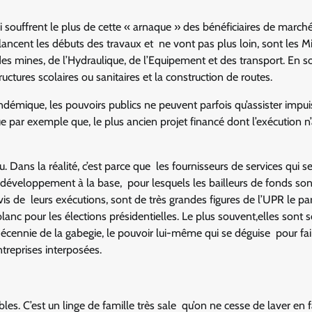
souffrent le plus de cette « arnaque » des bénéficiaires de march
lancent les débuts des travaux et ne vont pas plus loin, sont les Mi
 des mines, de l’Hydraulique, de l’Equipement et des transport. En
ructures scolaires ou sanitaires et la construction de routes.
ndémique, les pouvoirs publics ne peuvent parfois qu’assister impui
ue par exemple que, le plus ancien projet financé dont l’exécution n
Dans la réalité, c’est parce que les fournisseurs de services qui s
e développement à la base, pour lesquels les bailleurs de fonds son
is de leurs exécutions, sont de très grandes figures de l’UPR le par
nc pour les élections présidentielles. Le plus souvent,elles sont so
décennie de la gabegie, le pouvoir lui-même qui se déguise pour fai
treprises interposées.
bles. C’est un linge de famille très sale qu’on ne cesse de laver en 