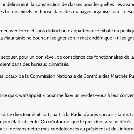
t indéfiniment la construction de classes pour lesquelles les avan
 des homosexuels en transe dans des mariages organisés dans desqu
er avec force et sans distinction d’appartenance tribale ou politiq
 la Mauritanie ne pourra ni soigner son « mal endémique » ni soign
secouer, pour un bon réveil de conscience ces fonctionnaires de la
lent dans des bureaux climatisés.
ans les locaux de la Commission Nationale de Contrôle des Marchés P
stance qui « watsappait » pour me fixer un rendez-vous à leur conv
. Le directeur était sorti, parti à la Radio d’après son assistante. L
ier jour était absente. On m’informe que le président aeu un décès. 
pait » de transmettre mes condoléances au président et de l’inform