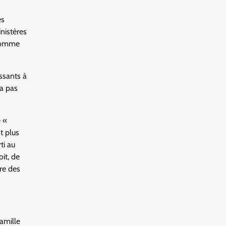
és
nistères
 somme
ssants à
’a pas
e «
t plus
ti au
it, de
re des
famille