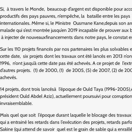
Si, à travers le Monde, beaucoup d’argent est disponible pour 
productifs des pays pauvres, n’empêche, la bataille entre les pays 
internationales. Même si, le Ministre Ousmane Kane,depuis son ar
malade qui s’est montrée jusqu’en 2019 incapable de prouver aux
à injecter de nouveauxfinancements dans notre pays, le constat e
Sur les 110 projets financés par nos partenaires les plus solvables
cette date, six projets dont les travaux ont été lancés en 2013 n’on
1996, n’ont jusqu’à cette date pas été achevés. A ce projet de l’ext
d’autres projets. (1) de 2000, (1) de 2005, (5) de 2007, (2) de 200
achevés.
14 projets, dont trois lancésà l’époque de Ould Taya (1996-2005),
président Ould Abdel Aziz), actuellement poursuivi pour corruption, 
invraisemblable.
Mais quel que soit l’époque durant laquelle le blocage des travaux 
qui a entrainé les retards dans l’exécution des projets, retards pa
Sakine (qui attend de savoir quel est le grain de sable qui a enraillé 