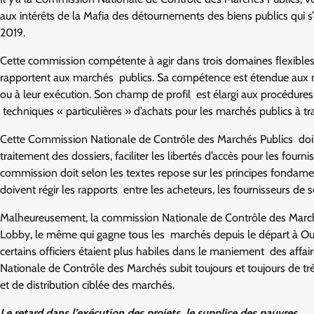
aux intérêts de la Mafia des détournements des biens publics qui 
2019.
Cette commission compétente à agir dans trois domaines flexibles,s’
rapportent aux marchés publics. Sa compétence est étendue aux mar
ou à leur exécution. Son champ de profil est élargi aux procédures
techniques « particulières » d’achats pour les marchés publics à tr
Cette Commission Nationale de Contrôle des Marchés Publics doit en 
traitement des dossiers, faciliter les libertés d’accès pour les fourn
commission doit selon les textes repose sur les principes fondame
doivent régir les rapports entre les acheteurs, les fournisseurs de s
Malheureusement, la commission Nationale de Contrôle des Marchés
Lobby, le même qui gagne tous les marchés depuis le départ à Ou
certains officiers étaient plus habiles dans le maniement des affa
Nationale de Contrôle des Marchés subit toujours et toujours de tr
et de distribution ciblée des marchés.
Le retard dans l’exécution des projets, le supplice des pauvres.