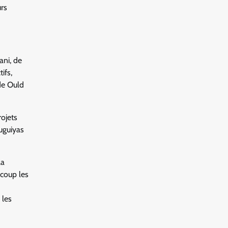
urs
ni, de
ifs,
de Ould
rojets
uguiyas
la
ucoup les
 les