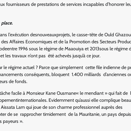
aux fournisseurs de prestations de services incapables d’honorer le
 place.
s l’exécution desnouveauxprojets, le casse-tête de Ould Ghazoua
des Affaires Economiques et de la Promotion des Secteurs Product
ériodeentre 1996 sous le régime de Maaouiya et 2013sous le régime 
t les travaux n’ont pas été achevés jusqu’à ce jour.
r le régime actuel ? Parce que simplement cette file indienne de p
 financements conséquents, bloquent 1.400 milliards d’anciennes o
eurs de fonds.
 tâche facile à Monsieur Kane Ousmane« le mendiant » qui fait de 
loppementinternationales. Evidemment qu’aussi elle complique bea
 Aissata Lam qui joue de son charme professionnel auprès des
epter de se rapprocher timidement de la Mauritanie, un pays depuis
s payeurs ».