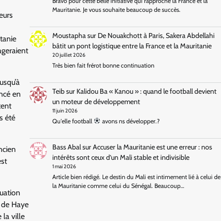
Bravo pour cette belle initiative qui rapproche la France et la
Mauritanie. Je vous souhaite beaucoup de succès.
eurs
Moustapha
sur
De Nouakchott à Paris, Sakera Abdellahi
tanie
bâtit un pont logistique entre la France et la Mauritanie
ageraient
20 juillet 2026
Très bien fait frérot bonne continuation
jusqu’à
Teib
sur
Kalidou Ba « Kanou » : quand le football devient
ancé en
un moteur de développement
tent
11 juin 2026
s été
Qu'elle football
avons ns développer.?
Bass Abal
sur
Accuser la Mauritanie est une erreur : nos
ncien
intérêts sont ceux d’un Mali stable et indivisible
est
1 mai 2026
Article bien rédigé. Le destin du Mali est intimement lié à celui de
la Mauritanie comme celui du Sénégal. Beaucoup…
tuation
t de Haye
la ville