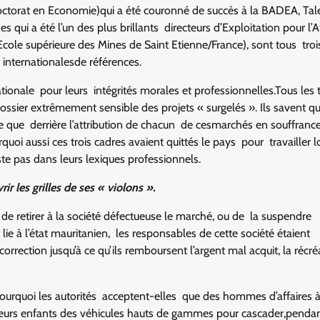
(Doctorat en Economie)qui a été couronné de succès à la BADEA, Ta
s qui a été l’un des plus brillants directeurs d’Exploitation pour l’A
e supérieure des Mines de Saint Etienne/France), sont tous trois
 internationalesde références.
tionale pour leurs intégrités morales et professionnelles.Tous les t
dossier extrêmement sensible des projets « surgelés ». Ils savent q
e que derrière l’attribution de chacun de cesmarchés en souffrance, 
uoi aussi ces trois cadres avaient quittés le pays pour travailler l
ste pas dans leurs lexiques professionnels.
ir les grilles de ses « violons ».
u de retirer à la société défectueuse le marché, ou de la suspendre
 lie à l’état mauritanien, les responsables de cette société étaient
rection jusqu’à ce qu’ils remboursent l’argent mal acquit, la récré
 Pourquoi les autorités acceptent-elles que des hommes d’affaires à
 leurs enfants des véhicules hauts de gammes pour cascader,penda