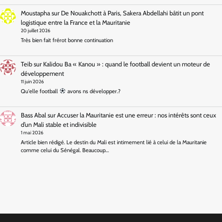
Moustapha
sur
De Nouakchott à Paris, Sakera Abdellahi bâtit un pont
logistique entre la France et la Mauritanie
20 juillet 2026
Très bien fait frérot bonne continuation
Teib
sur
Kalidou Ba « Kanou » : quand le football devient un moteur de
développement
11 juin 2026
Qu'elle football
avons ns développer.?
Bass Abal
sur
Accuser la Mauritanie est une erreur : nos intérêts sont ceux
d’un Mali stable et indivisible
1 mai 2026
Article bien rédigé. Le destin du Mali est intimement lié à celui de la Mauritanie
comme celui du Sénégal. Beaucoup…