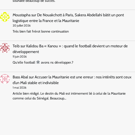
souhaite beaucoup de succès.
Moustapha
sur
De Nouakchott à Paris, Sakera Abdellahi bâtit un pont
logistique entre la France et la Mauritanie
20 juillet 2026
Très bien fait frérot bonne continuation
Teib
sur
Kalidou Ba « Kanou » : quand le football devient un moteur de
développement
11 juin 2026
Qu'elle football
avons ns développer.?
Bass Abal
sur
Accuser la Mauritanie est une erreur : nos intérêts sont ceux
d’un Mali stable et indivisible
1 mai 2026
Article bien rédigé. Le destin du Mali est intimement lié à celui de la Mauritanie
comme celui du Sénégal. Beaucoup…