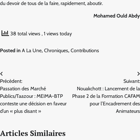
du devoir de tous de la faire, rapidement, aboutir.
Mohamed Ould Abdy
38 total views
, 1 views today
Posted in
A La Une
,
Chroniques
,
Contributions
Navigation
Précèdent:
Suivant:
de
Passation des Marché
Nouakchott : Lancement de la
l’article
Publics/Taazour : MEIMA-BTP
Phase 2 de la Formation CAFAM
conteste une décision en faveur
pour l’Encadrement des
d’un « plus disant »
Animateurs
Articles Similaires