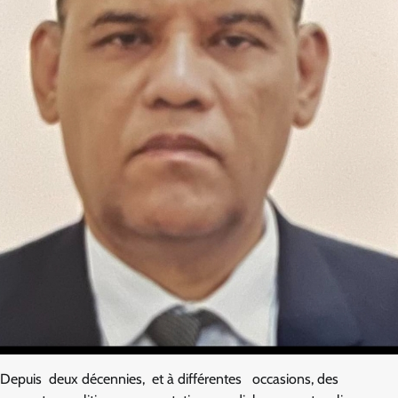
Depuis‭ ‬ ‭deux‭ ‬décennies,‭ ‬ et‭ ‬à‭ ‬différentes‭ ‬ ‭ ‬occasions,‭ des‭