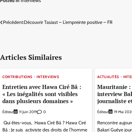
Posted in
Interviews
Navigation
Précèdent:
Découvrir Tasiast – L’empreinte positive – FR
de
l’article
Articles Similaires
CONTRIBUTIONS
INTERVIEWS
ACTUALITÉS
INT
Entretien avec Hawa Ciré Bâ :
Mauritanie :
« Les inégalités sont visibles
interview Ba
dans plusieurs domaines »
journaliste e
Éditeur
0
Éditeur
11 Juin 2019
19 Mai 20
Qui êtes-vous, Hawa Ciré Bâ ? Hawa Ciré
Rencontre aujourd
Bâ : Je suis activiste des droits de l’homme
Bakari Guèye jour