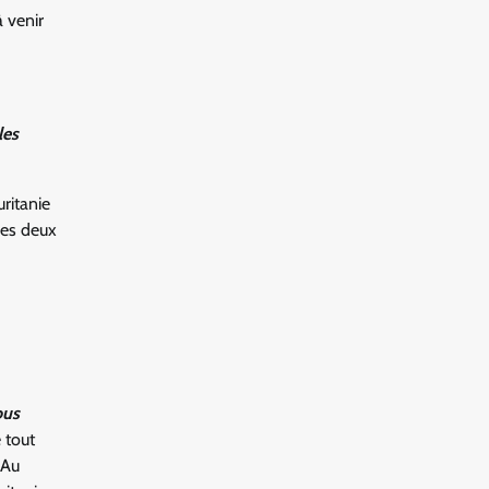
 venir
les
ritanie
les deux
ous
 tout
 Au