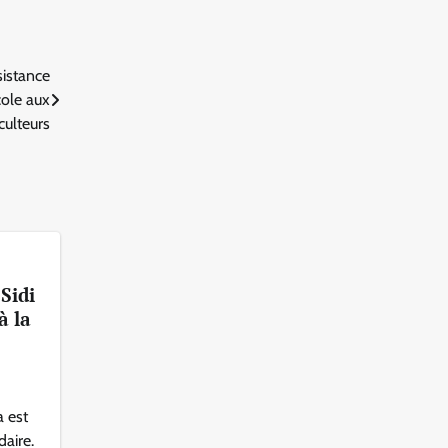
sistance
cole aux
iculteurs
Sidi
à la
a est
aire.