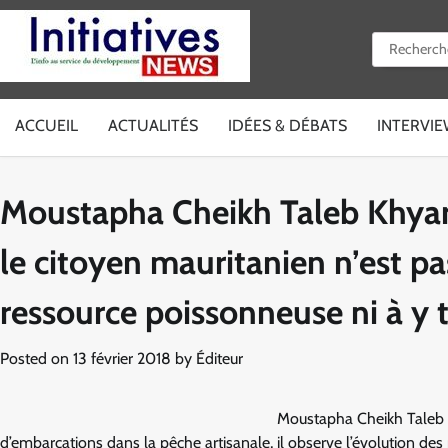
Skip
to
Rechercher 
content
ACCUEIL
ACTUALITÉS
IDÉES & DÉBATS
INTERVI
Moustapha Cheikh Taleb Khyar 
le citoyen mauritanien n’est pa
ressource poissonneuse ni à y 
Posted on
13 février 2018
by
Éditeur
Moustapha Cheikh Taleb K
d’embarcations dans la pêche artisanale, il observe l’évolution des 