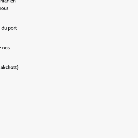
ritanien
 nous
n du port
e nos
uakchott)