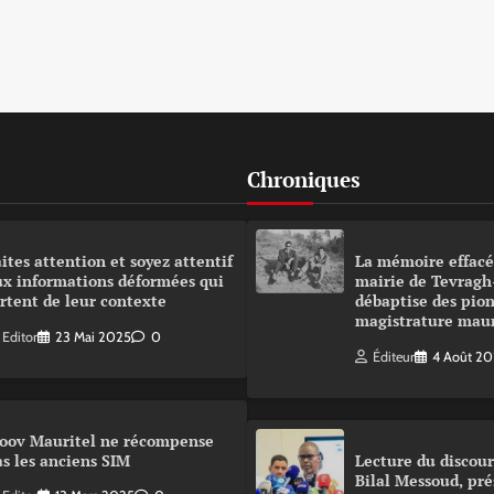
Chroniques
ites attention et soyez attentif
La mémoire effacé
ux informations déformées qui
mairie de Tevragh
rtent de leur contexte
débaptise des pion
magistrature mau
Editor
23 Mai 2025
0
Éditeur
4 Août 2
oov Mauritel ne récompense
s les anciens SIM
Lecture du disco
Bilal Messoud, pré