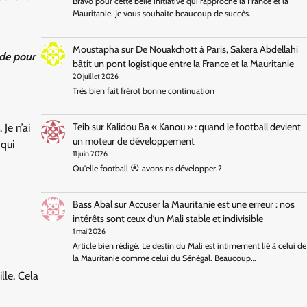
Bravo pour cette belle initiative qui rapproche la France et la
Mauritanie. Je vous souhaite beaucoup de succès.
Moustapha
sur
De Nouakchott à Paris, Sakera Abdellahi
ude pour
bâtit un pont logistique entre la France et la Mauritanie
20 juillet 2026
Très bien fait frérot bonne continuation
Teib
sur
Kalidou Ba « Kanou » : quand le football devient
Je n’ai
un moteur de développement
 qui
11 juin 2026
Qu'elle football
avons ns développer.?
Bass Abal
sur
Accuser la Mauritanie est une erreur : nos
intérêts sont ceux d’un Mali stable et indivisible
1 mai 2026
Article bien rédigé. Le destin du Mali est intimement lié à celui de
la Mauritanie comme celui du Sénégal. Beaucoup…
lle. Cela