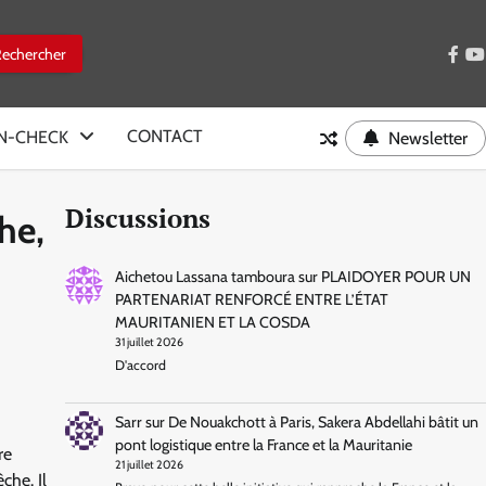
face
y
CONTACT
IN-CHECK
Newsletter
Discussions
he,
Aichetou Lassana tamboura
sur
PLAIDOYER POUR UN
PARTENARIAT RENFORCÉ ENTRE L’ÉTAT
MAURITANIEN ET LA COSDA
31 juillet 2026
D'accord
Sarr
sur
De Nouakchott à Paris, Sakera Abdellahi bâtit un
pont logistique entre la France et la Mauritanie
re
21 juillet 2026
che. Il