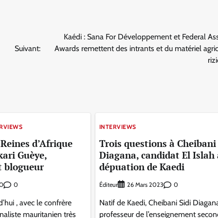
Kaédi : Sana For Développement et Federal As
Suivant:
Awards remettent des intrants et du matériel agri
riz
ERVIEWS
INTERVIEWS
 Reines d’Afrique
Trois questions à Cheibani 
kari Guèye,
Diagana, candidat El Islah 
t blogueur
dépuation de Kaedi
0
Éditeur
0
20
26 Mars 2023
’hui , avec le confrère
Natif de Kaedi, Cheibani Sidi Diagan
naliste mauritanien très
professeur de l’enseignement second