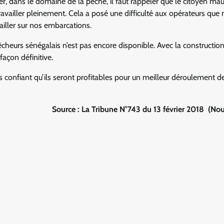
ier, dans le domaine de la pêche, il faut rappeler que le citoyen mau
travailler pleinement. Cela a posé une difficulté aux opérateurs que
ailler sur nos embarcations.
êcheurs sénégalais n’est pas encore disponible. Avec la constructio
açon définitive.
s confiant qu’ils seront profitables pour un meilleur déroulement d
Source : La Tribune N°743 du 13 février 2018 (No