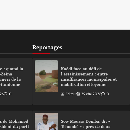
Reportages
e : quand la
Kaédi face au défi de
-Zeina
l’assainissement : entre
niers de la
insuffisances municipales et
ritanienne
mobilisation citoyenne
026
0
Éditeur
29 Mai 2026
0
urs de Mohamed
Sow Moussa Demba, dit «
sident du parti
Tchombè » : près de deux