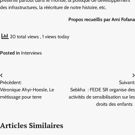
présente partout dans le monde, la politique de développement
des infrastructures, la réécriture de notre histoire, etc.
Propos recueillis par Ami Fofana
20 total views
, 1 views today
Posted in
Interviews
Navigation
Précèdent:
Suivant:
de
Véronique Ahyi-Hoesle, Le
Sebkha : FEDE SR organise des
l’article
métissage pour terre
activités de sensibilisation sur les
droits des enfants
Articles Similaires