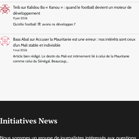
Teib
sur
Kalidou Ba « Kanou » : quand le football devient un moteur de
développement
11 juin 2026
Qu'elle football
avons ns développer.?
Bass Abal
sur
Accuser la Mauritanie est une erreur : nos intérêts sont ceux
d’un Mali stable et indivisible
1 mai 2026
Article bien rédigé. Le destin du Mali est intimement lié à celui de la Mauritanie
comme celui du Sénégal. Beaucoup…
Initiatives News
Nous sommes un groupe de journalistes intéressés aux questions