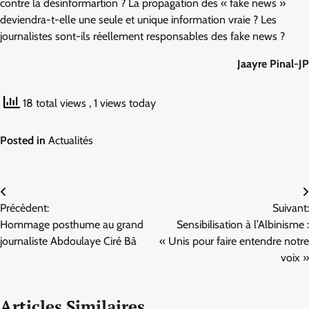
contre la désinformartion ? La propagation des « fake news »
deviendra-t-elle une seule et unique information vraie ? Les
journalistes sont-ils réellement responsables des fake news ?
Jaayre Pinal-JP
18 total views
, 1 views today
Posted in
Actualités
Navigation
Précèdent:
Suivant:
de
Hommage posthume au grand
Sensibilisation à l’Albinisme :
l’article
journaliste Abdoulaye Ciré Bâ
« Unis pour faire entendre notre
voix »
Articles Similaires