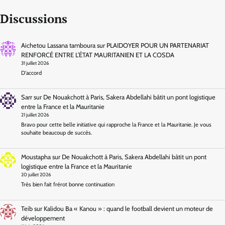
Discussions
Aichetou Lassana tamboura
sur
PLAIDOYER POUR UN PARTENARIAT
RENFORCÉ ENTRE L’ÉTAT MAURITANIEN ET LA COSDA
31 juillet 2026
D'accord
Sarr
sur
De Nouakchott à Paris, Sakera Abdellahi bâtit un pont logistique
entre la France et la Mauritanie
21 juillet 2026
Bravo pour cette belle initiative qui rapproche la France et la Mauritanie. Je vous
souhaite beaucoup de succès.
Moustapha
sur
De Nouakchott à Paris, Sakera Abdellahi bâtit un pont
logistique entre la France et la Mauritanie
20 juillet 2026
Très bien fait frérot bonne continuation
Teib
sur
Kalidou Ba « Kanou » : quand le football devient un moteur de
développement