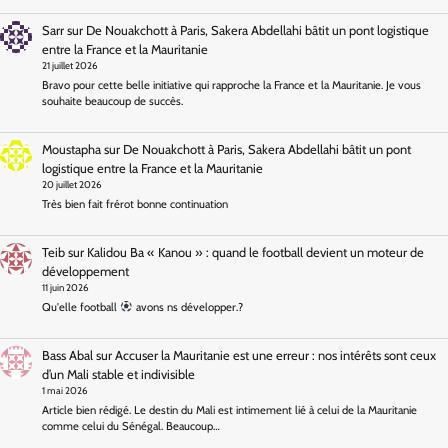
Sarr
sur
De Nouakchott à Paris, Sakera Abdellahi bâtit un pont logistique
entre la France et la Mauritanie
21 juillet 2026
Bravo pour cette belle initiative qui rapproche la France et la Mauritanie. Je vous
souhaite beaucoup de succès.
Moustapha
sur
De Nouakchott à Paris, Sakera Abdellahi bâtit un pont
logistique entre la France et la Mauritanie
20 juillet 2026
Très bien fait frérot bonne continuation
Teib
sur
Kalidou Ba « Kanou » : quand le football devient un moteur de
développement
11 juin 2026
Qu'elle football
avons ns développer.?
Bass Abal
sur
Accuser la Mauritanie est une erreur : nos intérêts sont ceux
d’un Mali stable et indivisible
1 mai 2026
Article bien rédigé. Le destin du Mali est intimement lié à celui de la Mauritanie
comme celui du Sénégal. Beaucoup…