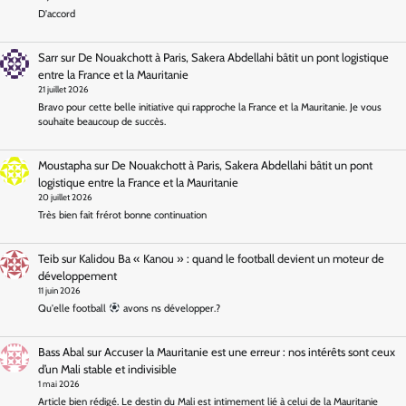
D'accord
Sarr
sur
De Nouakchott à Paris, Sakera Abdellahi bâtit un pont logistique
entre la France et la Mauritanie
21 juillet 2026
Bravo pour cette belle initiative qui rapproche la France et la Mauritanie. Je vous
souhaite beaucoup de succès.
Moustapha
sur
De Nouakchott à Paris, Sakera Abdellahi bâtit un pont
logistique entre la France et la Mauritanie
20 juillet 2026
Très bien fait frérot bonne continuation
Teib
sur
Kalidou Ba « Kanou » : quand le football devient un moteur de
développement
11 juin 2026
Qu'elle football
avons ns développer.?
Bass Abal
sur
Accuser la Mauritanie est une erreur : nos intérêts sont ceux
d’un Mali stable et indivisible
1 mai 2026
Article bien rédigé. Le destin du Mali est intimement lié à celui de la Mauritanie