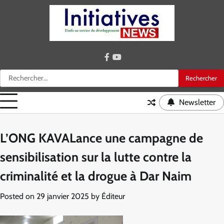
Skip
to
content
facebook
youtube
Rechercher :
Newsletter
L’ONG KAVALance une campagne de
sensibilisation sur la lutte contre la
criminalité et la drogue à Dar Naim
Posted on
29 janvier 2025
by
Éditeur