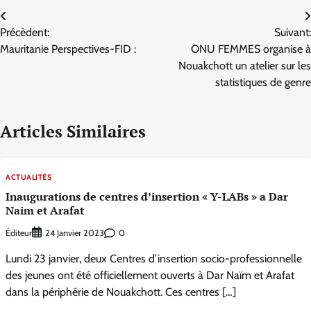
Navigation
Précèdent:
Suivant:
de
Mauritanie Perspectives-FID :
ONU FEMMES organise à
l’article
Nouakchott un atelier sur les
statistiques de genre
Articles Similaires
ACTUALITÉS
Inaugurations de centres d’insertion « Y-LABs » a Dar
Naim et Arafat
Éditeur
0
24 Janvier 2023
Lundi 23 janvier, deux Centres d’insertion socio-professionnelle
des jeunes ont été officiellement ouverts à Dar Naïm et Arafat
dans la périphérie de Nouakchott. Ces centres […]