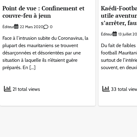
Point de vue : Confinement et
Kaédi-Footbal
couvre-feu à jeun
utile aventur
s’arrêter, fa
Éditeur
0
22 Mars 2020
Éditeur
13 Juillet 2
Face à l’intrusion subite du Coronavirus, la
plupart des mauritaniens se trouvent
Du fait de faible
désarçonnées et désorientées par une
football Maurita
situation à laquelle ils n’étaient guère
surtout de l’intér
préparés. En […]
souvent, en deuxi
21 total views
33 total vie