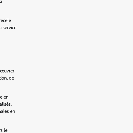
la
recèle
u service
, œuvrer
tion, de
se en
lisés,
nales en
s le