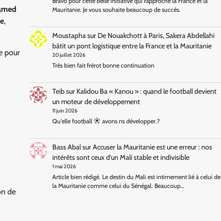
Bravo pour cette belle initiative qui rapproche la France et la
hamed
Mauritanie. Je vous souhaite beaucoup de succès.
e
,
Moustapha
sur
De Nouakchott à Paris, Sakera Abdellahi
bâtit un pont logistique entre la France et la Mauritanie
e pour
20 juillet 2026
Très bien fait frérot bonne continuation
Teib
sur
Kalidou Ba « Kanou » : quand le football devient
un moteur de développement
11 juin 2026
Qu'elle football
avons ns développer.?
Bass Abal
sur
Accuser la Mauritanie est une erreur : nos
intérêts sont ceux d’un Mali stable et indivisible
1 mai 2026
Article bien rédigé. Le destin du Mali est intimement lié à celui de
la Mauritanie comme celui du Sénégal. Beaucoup…
on de