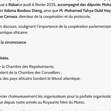
enue à
Rabat
ce jeudi 6 février 2025
, accompagné des députés Mo
et
Adama Boubou Dieng
, ainsi que
M. Mohamed Yahya Ould Hay
ne Camara
, directeur de la coopération et du protocole.
un discours, soulignant l’importance de la coopération parlementair
antique africaine.
 la circonstance
phète.
 de la Chambre des Représentants,
dent de la Chambre des Conseillers ;
es pays africains bordant le littoral atlantique ;
rcier chaleureusement les organisateurs pour la parfaite organisati
euse depuis notre arrivée au Royaume frère du Maroc.