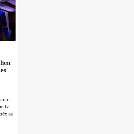
lien
nes
Forum
r. La
crée au