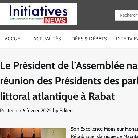
Skip
to
Rechercher 
content
ACCUEIL
ACTUALITÉS
IDÉES & DÉBATS
INTERVI
Le Président de l’Assemblée nat
réunion des Présidents des par
littoral atlantique à Rabat
Posted on
6 février 2025
by
Éditeur
Son Excellence
Monsieur Moh
République Islamique de Mauritan