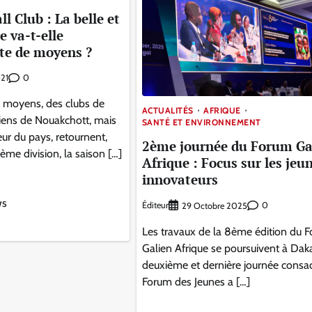
l Club : La belle et
e va-t-elle
ute de moyens ?
0
021
s moyens, des clubs de
ACTUALITÉS
AFRIQUE
niens de Nouakchott, mais
SANTÉ ET ENVIRONNEMENT
ieur du pays, retournent,
2ème journée du Forum Ga
ème division, la saison […]
Afrique : Focus sur les jeu
innovateurs
ws
Éditeur
0
29 Octobre 2025
Les travaux de la 8ème édition du 
Galien Afrique se poursuivent à Daka
deuxième et dernière journée consa
Forum des Jeunes a […]