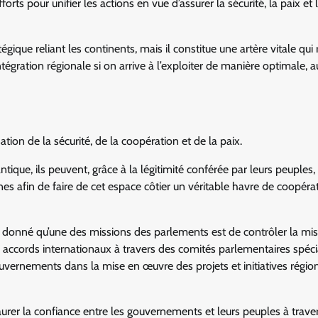
orts pour unifier les actions en vue d’assurer la sécurité, la paix et 
ique reliant les continents, mais il constitue une artère vitale qui 
gration régionale si on arrive à l’exploiter de manière optimale, a
ion de la sécurité, de la coopération et de la paix.
tique, ils peuvent, grâce à la légitimité conférée par leurs peuples
unes afin de faire de cet espace côtier un véritable havre de coopéra
nt donné qu’une des missions des parlements est de contrôler la mi
cords internationaux à travers des comités parlementaires spécia
vernements dans la mise en œuvre des projets et initiatives régio
aurer la confiance entre les gouvernements et leurs peuples à traver