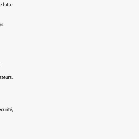
 lutte
ns
.
ateurs.
curité,