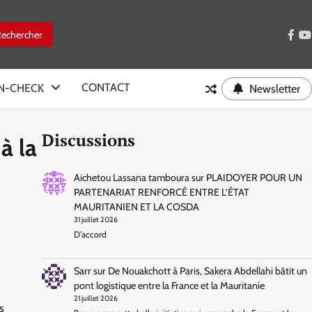
face
y
CONTACT
IN-CHECK
Newsletter
Discussions
à la
Aichetou Lassana tamboura
sur
PLAIDOYER POUR UN
PARTENARIAT RENFORCÉ ENTRE L’ÉTAT
MAURITANIEN ET LA COSDA
31 juillet 2026
D'accord
Sarr
sur
De Nouakchott à Paris, Sakera Abdellahi bâtit un
pont logistique entre la France et la Mauritanie
21 juillet 2026
s