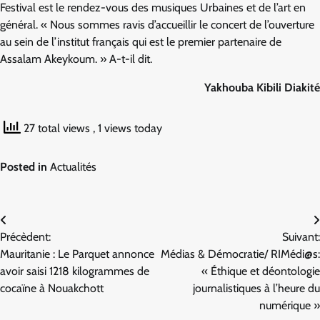
Festival est le rendez-vous des musiques Urbaines et de l’art en
général. « Nous sommes ravis d’accueillir le concert de l’ouverture
au sein de l’institut français qui est le premier partenaire de
Assalam Akeykoum. » A-t-il dit.
Yakhouba Kibili Diakité
27 total views
, 1 views today
Posted in
Actualités
Navigation
Précèdent:
Suivant:
de
Mauritanie : Le Parquet annonce
Médias & Démocratie/ RIMédi@s:
l’article
avoir saisi 1218 kilogrammes de
« Éthique et déontologie
cocaïne à Nouakchott
journalistiques à l’heure du
numérique »