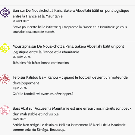
Sarr
sur
De Nouakchott à Paris, Sakera Abdellahi bâtit un pont logistique
entre la France et la Mauritanie
21 juillet 2026
Bravo pour cette belle initiative qui rapproche la France et la Mauritanie. Je vous
souhaite beaucoup de succès.
Moustapha
sur
De Nouakchott à Paris, Sakera Abdellahi bâtit un pont
logistique entre la France et la Mauritanie
20 juillet 2026
Très bien fait frérot bonne continuation
Teib
sur
Kalidou Ba « Kanou » : quand le football devient un moteur de
développement
11 juin 2026
Qu'elle football
avons ns développer.?
Bass Abal
sur
Accuser la Mauritanie est une erreur : nos intérêts sont ceux
d’un Mali stable et indivisible
1 mai 2026
Article bien rédigé. Le destin du Mali est intimement lié à celui de la Mauritanie
comme celui du Sénégal. Beaucoup…