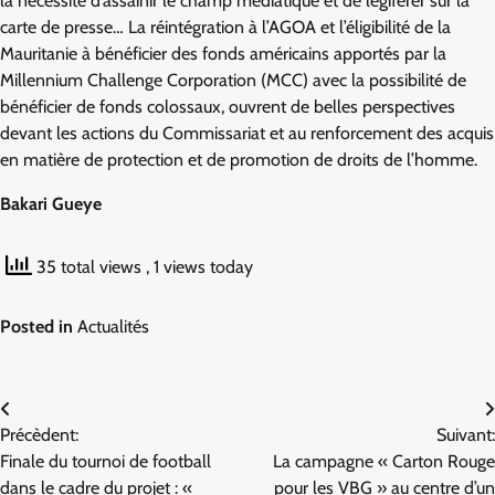
la nécessité d’assainir le champ médiatique et de légiférer sur la
carte de presse… La réintégration à l’AGOA et l’éligibilité de la
Mauritanie à bénéficier des fonds américains apportés par la
Millennium Challenge Corporation (MCC) avec la possibilité de
bénéficier de fonds colossaux, ouvrent de belles perspectives
devant les actions du Commissariat et au renforcement des acquis
en matière de protection et de promotion de droits de l’homme.
Bakari Gueye
35 total views
, 1 views today
Posted in
Actualités
Navigation
Précèdent:
Suivant:
de
Finale du tournoi de football
La campagne « Carton Rouge
l’article
dans le cadre du projet : «
pour les VBG » au centre d’un