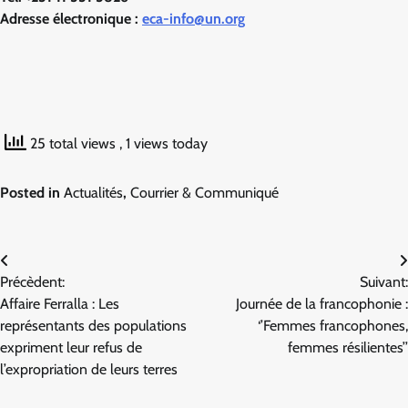
Adresse électronique :
eca-info@un.org
25 total views
, 1 views today
Posted in
Actualités
,
Courrier & Communiqué
Navigation
Précèdent:
Suivant:
de
Affaire Ferralla : Les
Journée de la francophonie :
l’article
représentants des populations
‘’Femmes francophones,
expriment leur refus de
femmes résilientes’’
l’expropriation de leurs terres