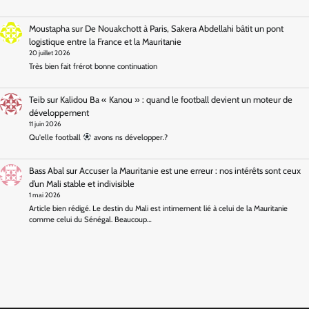
Moustapha
sur
De Nouakchott à Paris, Sakera Abdellahi bâtit un pont
logistique entre la France et la Mauritanie
20 juillet 2026
Très bien fait frérot bonne continuation
Teib
sur
Kalidou Ba « Kanou » : quand le football devient un moteur de
développement
11 juin 2026
Qu'elle football
avons ns développer.?
Bass Abal
sur
Accuser la Mauritanie est une erreur : nos intérêts sont ceux
d’un Mali stable et indivisible
1 mai 2026
Article bien rédigé. Le destin du Mali est intimement lié à celui de la Mauritanie
comme celui du Sénégal. Beaucoup…