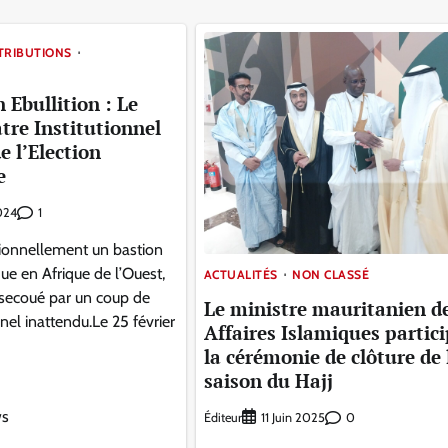
TRIBUTIONS
 Ebullition : Le
tre Institutionnel
e l’Election
e
1
2024
tionnellement un bastion
ique en Afrique de l’Ouest,
ACTUALITÉS
NON CLASSÉ
 secoué par un coup de
Le ministre mauritanien d
nnel inattendu.Le 25 février
Affaires Islamiques partici
la cérémonie de clôture de 
saison du Hajj
ws
Éditeur
0
11 Juin 2025