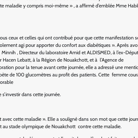
c cette maladie y compris moi-même » , a affirmé d’emblée Mme Hab
ous ceux et celles qui ont contribué pour que cette manifestation s
volement agi pour apporter du confort aux diabétiques ». Après avo
h Minnih , Directeur du laboratoire Amid et ALDISMED, à l’ex-Dépu
Mr Hacen Lebatt, à la Région de Nouakchott, et à l’Agence de
ration pour la tenue avant cette journée, elle a adressé une menti
abète de 100 glucomètres au profit des patients. Cette femme cou
morable
s’investir dans cette journée.
t avec cette maladie ». Elle a souligné dans son mot que cette jour
et au stade olympique de Nouakchott contre cette maladie.