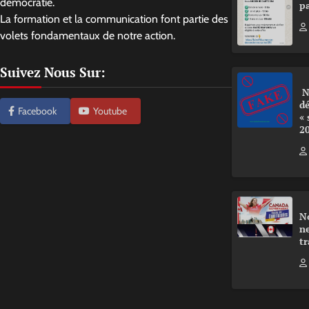
démocratie.
pa
La formation et la communication font partie des
volets fondamentaux de notre action.
Suivez Nous Sur:
N
d
Facebook
Youtube
«
2
N
ne
tr