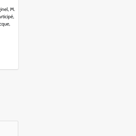
inel, M.
ticipé,
cque,