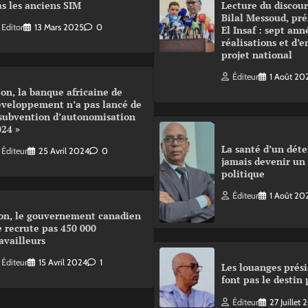
s les anciens SIM
Lecture du disco
Bilal Messoud, pré
Editor
13 Mars 2025
0
El Insaf : sept ann
réalisations et d’
projet national
Éditeur
1 Août 20
on, la banque africaine de
éveloppement n’a pas lancé de
 subvention d’autonomisation
024 »
La santé d’un déte
Éditeur
25 Avril 2024
0
jamais devenir un
politique
Éditeur
1 Août 20
on, le gouvernement canadien
 recrute pas 450 000
availleurs
Éditeur
15 Avril 2024
1
Les louanges prési
font pas le destin 
Éditeur
27 Juillet