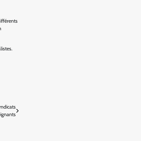
ifférents
n
istes.
ndicats
eignants