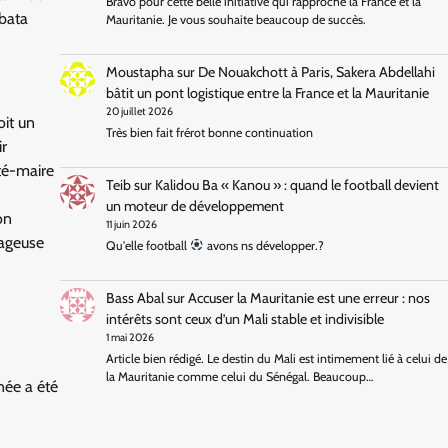
Bravo pour cette belle initiative qui rapproche la France et la
ibata
Mauritanie. Je vous souhaite beaucoup de succès.
Moustapha
sur
De Nouakchott à Paris, Sakera Abdellahi
bâtit un pont logistique entre la France et la Mauritanie
20 juillet 2026
oit un
Très bien fait frérot bonne continuation
ir
té-maire
Teib
sur
Kalidou Ba « Kanou » : quand le football devient
un moteur de développement
on
11 juin 2026
rageuse
Qu'elle football
avons ns développer.?
Bass Abal
sur
Accuser la Mauritanie est une erreur : nos
intérêts sont ceux d’un Mali stable et indivisible
1 mai 2026
Article bien rédigé. Le destin du Mali est intimement lié à celui de
la Mauritanie comme celui du Sénégal. Beaucoup…
née a été