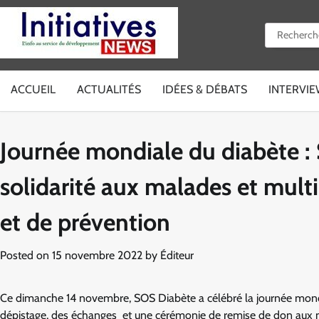
Skip
to
Rechercher 
content
ACCUEIL
ACTUALITÉS
IDÉES & DÉBATS
INTERVI
Journée mondiale du diabète :
solidarité aux malades et multip
et de prévention
Posted on
15 novembre 2022
by
Éditeur
Ce dimanche 14 novembre, SOS Diabète a célébré la journée mondia
dépistage, des échanges et une cérémonie de remise de don aux m