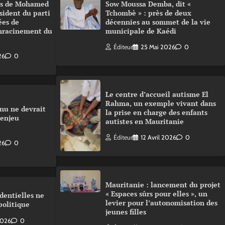
urs de Mohamed
Sow Moussa Demba, dit «
sident du parti
Tchombè » : près de deux
ées de
décennies au sommet de la vie
enracinement du
municipale de Kaédi
Éditeur
25 Mai 2026
0
26
0
Le centre d’accueil autisme El
Rahma, un exemple vivant dans
nu ne devrait
la prise en charge des enfants
 enjeu
autistes en Mauritanie
Éditeur
12 Avril 2026
0
26
0
Mauritanie : lancement du projet
« Espaces sûrs pour elles », un
dentielles ne
levier pour l’autonomisation des
politique
jeunes filles
 2026
0