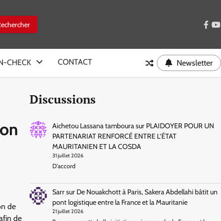
face
y
CONTACT
IN-CHECK
Newsletter
Discussions
ion
Aichetou Lassana tamboura
sur
PLAIDOYER POUR UN
PARTENARIAT RENFORCÉ ENTRE L’ÉTAT
MAURITANIEN ET LA COSDA
31 juillet 2026
D'accord
Sarr
sur
De Nouakchott à Paris, Sakera Abdellahi bâtit un
pont logistique entre la France et la Mauritanie
on de
21 juillet 2026
afin de