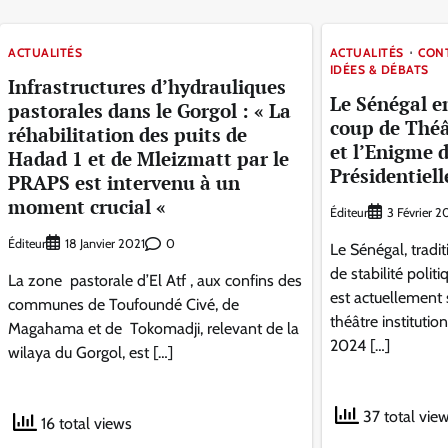
ACTUALITÉS
ACTUALITÉS
CON
IDÉES & DÉBATS
Infrastructures d’hydrauliques
Le Sénégal en
pastorales dans le Gorgol : « La
coup de Théâ
réhabilitation des puits de
et l’Enigme d
Hadad 1 et de Mleizmatt par le
Présidentiell
PRAPS est intervenu à un
moment crucial «
Éditeur
3 Février 
Éditeur
0
18 Janvier 2021
Le Sénégal, tradi
de stabilité polit
La zone pastorale d’El Atf , aux confins des
est actuellement
communes de Toufoundé Civé, de
théâtre institutio
Magahama et de Tokomadji, relevant de la
2024 […]
wilaya du Gorgol, est […]
37 total vie
16 total views