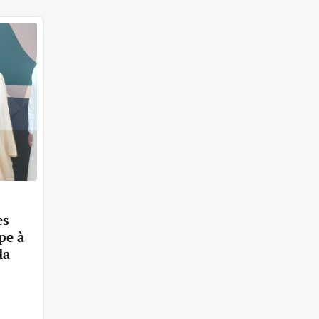
es
pe à
la