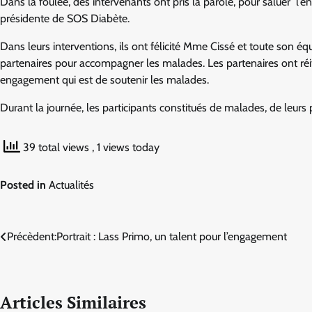
Dans la foulée, des intervenants ont pris la parole, pour saluer l’e
présidente de SOS Diabète.
Dans leurs interventions, ils ont félicité Mme Cissé et toute son éq
partenaires pour accompagner les malades. Les partenaires ont réit
engagement qui est de soutenir les malades.
Durant la journée, les participants constitués de malades, de leurs
39 total views
, 1 views today
Posted in
Actualités
Navigation
Précèdent:
Portrait : Lass Primo, un talent pour l’engagement
de
l’article
Articles Similaires