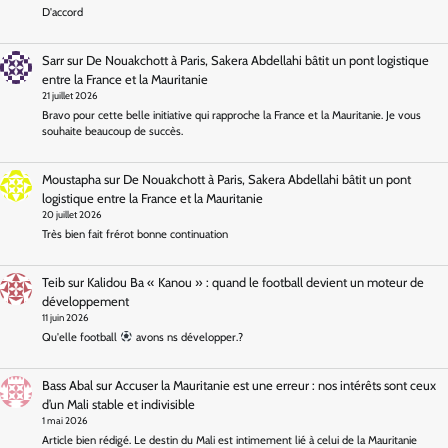
D'accord
Sarr
sur
De Nouakchott à Paris, Sakera Abdellahi bâtit un pont logistique
entre la France et la Mauritanie
21 juillet 2026
Bravo pour cette belle initiative qui rapproche la France et la Mauritanie. Je vous
souhaite beaucoup de succès.
Moustapha
sur
De Nouakchott à Paris, Sakera Abdellahi bâtit un pont
logistique entre la France et la Mauritanie
20 juillet 2026
Très bien fait frérot bonne continuation
Teib
sur
Kalidou Ba « Kanou » : quand le football devient un moteur de
développement
11 juin 2026
Qu'elle football
avons ns développer.?
Bass Abal
sur
Accuser la Mauritanie est une erreur : nos intérêts sont ceux
d’un Mali stable et indivisible
1 mai 2026
Article bien rédigé. Le destin du Mali est intimement lié à celui de la Mauritanie