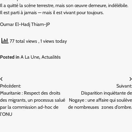
Il a quitté la scène terrestre, mais son œuvre demeure, indélébile.
Il est parti à jamais — mais il est vivant pour toujours.
Oumar El-Hadj Thiam-JP
77 total views
, 1 views today
Posted in
A La Une
,
Actualités
Navigation
Précèdent:
Suivant:
de
Mauritanie : Respect des droits
Disparition inquiétante de
l’article
des migrants, un processus salué
Nogaye : une affaire qui soulève
par la commission ad-hoc de
de nombreuses zones d’ombre.
l’ONU