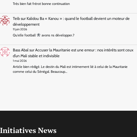
Très bien fait frérot bonne continuation
Teib
sur
Kalidou Ba « Kanou » : quand le football devient un moteur de
développement
11 juin 2026
Qu'elle football
avons ns développer.?
Bass Abal
sur
Accuser la Mauritanie est une erreur : nos intérêts sont ceux
d’un Mali stable et indivisible
1 mai 2026
Article bien rédigé. Le destin du Mali est intimement lié à celui de la Mauritanie
comme celui du Sénégal. Beaucoup…
Initiatives News