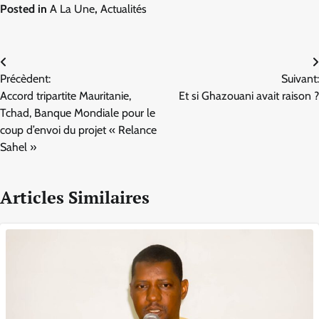
Posted in
A La Une
,
Actualités
Navigation
Précèdent:
Suivant:
de
Accord tripartite Mauritanie,
Et si Ghazouani avait raison ?
l’article
Tchad, Banque Mondiale pour le
coup d’envoi du projet « Relance
Sahel »
Articles Similaires