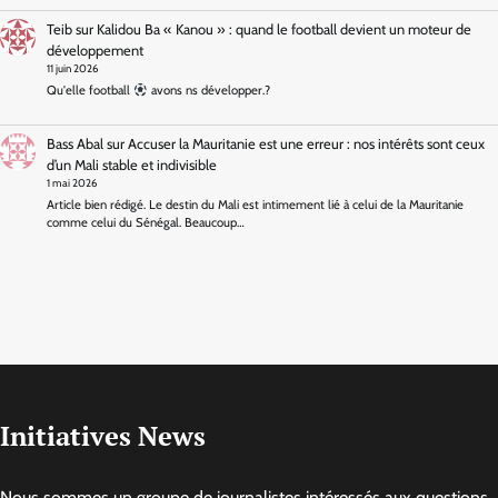
Teib
sur
Kalidou Ba « Kanou » : quand le football devient un moteur de
développement
11 juin 2026
Qu'elle football
avons ns développer.?
Bass Abal
sur
Accuser la Mauritanie est une erreur : nos intérêts sont ceux
d’un Mali stable et indivisible
1 mai 2026
Article bien rédigé. Le destin du Mali est intimement lié à celui de la Mauritanie
comme celui du Sénégal. Beaucoup…
Initiatives News
Nous sommes un groupe de journalistes intéressés aux questions