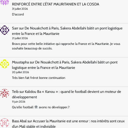
RENFORCÉ ENTRE L’ÉTAT MAURITANIEN ET LA COSDA
31 juillet 2026
D'accord
Sarr
sur
De Nouakchott à Paris, Sakera Abdellahi bâtit un pont logistique
entre la France et la Mauritanie
21 juillet 2026
Bravo pour cette belle initiative qui rapproche la France et la Mauritanie. Je vous
souhaite beaucoup de succès.
Moustapha
sur
De Nouakchott à Paris, Sakera Abdellahi bâtit un pont
logistique entre la France et la Mauritanie
20 juillet 2026
Très bien fait frérot bonne continuation
Teib
sur
Kalidou Ba « Kanou » : quand le football devient un moteur de
développement
11 juin 2026
Qu'elle football
avons ns développer.?
Bass Abal
sur
Accuser la Mauritanie est une erreur : nos intérêts sont ceux
d’un Mali stable et indivisible