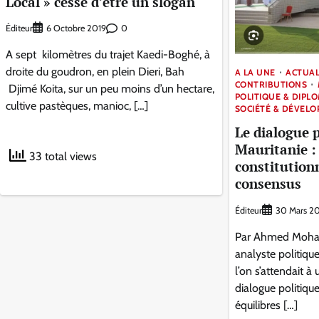
Local » cesse d’être un slogan
Éditeur
0
6 Octobre 2019
A sept kilomètres du trajet Kaedi-Boghé, à
droite du goudron, en plein Dieri, Bah
A LA UNE
ACTUAL
CONTRIBUTIONS
Djimé Koita, sur un peu moins d’un hectare,
POLITIQUE & DIPL
cultive pastèques, manioc, […]
SOCIÉTÉ & DÉVEL
Le dialogue 
Mauritanie : 
33 total views
constitutionn
consensus
Éditeur
30 Mars 2
Par Ahmed Moha
analyste politi
l’on s’attendait à
dialogue politique
équilibres […]