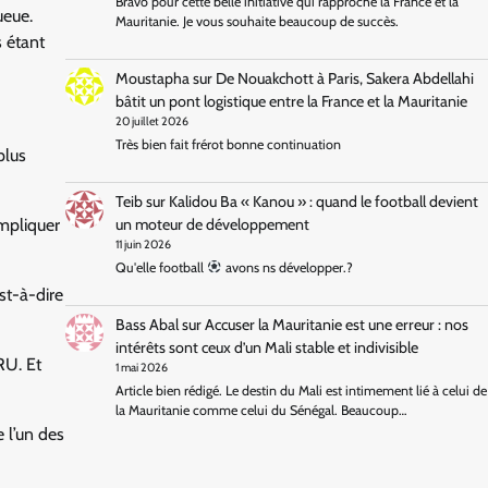
Bravo pour cette belle initiative qui rapproche la France et la
ueue.
Mauritanie. Je vous souhaite beaucoup de succès.
 étant
Moustapha
sur
De Nouakchott à Paris, Sakera Abdellahi
bâtit un pont logistique entre la France et la Mauritanie
20 juillet 2026
Très bien fait frérot bonne continuation
plus
Teib
sur
Kalidou Ba « Kanou » : quand le football devient
un moteur de développement
ompliquer
11 juin 2026
Qu'elle football
avons ns développer.?
st-à-dire
Bass Abal
sur
Accuser la Mauritanie est une erreur : nos
intérêts sont ceux d’un Mali stable et indivisible
RU. Et
1 mai 2026
Article bien rédigé. Le destin du Mali est intimement lié à celui de
la Mauritanie comme celui du Sénégal. Beaucoup…
e l’un des