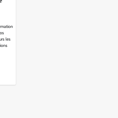
é
ormation
ios
urs les
sions