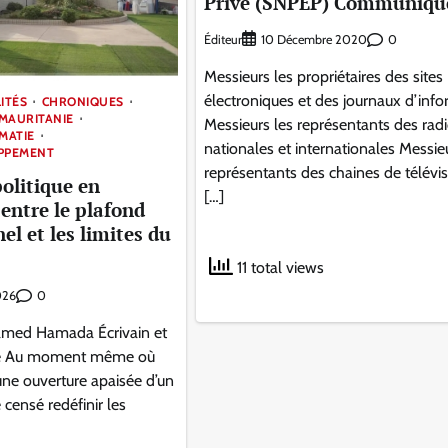
Privé (SNPEP) Communiqu
Éditeur
0
10 Décembre 2020
Messieurs les propriétaires des sites
électroniques et des journaux d’inf
ITÉS
CHRONIQUES
MAURITANIE
Messieurs les représentants des rad
OMATIE
nationales et internationales Messie
OPPEMENT
représentants des chaines de télévi
politique en
[…]
entre le plafond
el et les limites du
11 total views
0
026
med Hamada Écrivain et
que Au moment même où
 une ouverture apaisée d’un
 censé redéfinir les