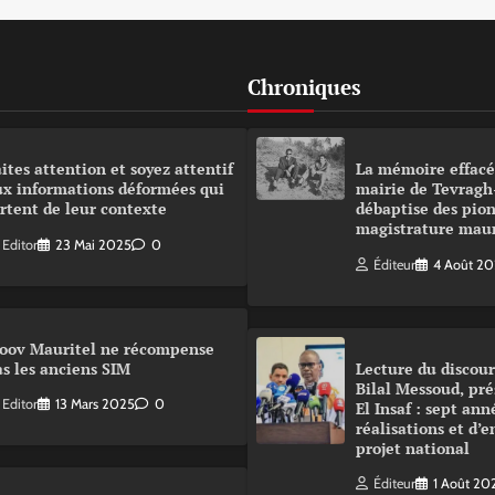
Chroniques
ites attention et soyez attentif
La mémoire effacé
ux informations déformées qui
mairie de Tevragh
rtent de leur contexte
débaptise des pion
magistrature mau
Editor
23 Mai 2025
0
Éditeur
4 Août 2
oov Mauritel ne récompense
s les anciens SIM
Lecture du disco
Bilal Messoud, pré
Editor
13 Mars 2025
0
El Insaf : sept ann
réalisations et d’
projet national
Éditeur
1 Août 20