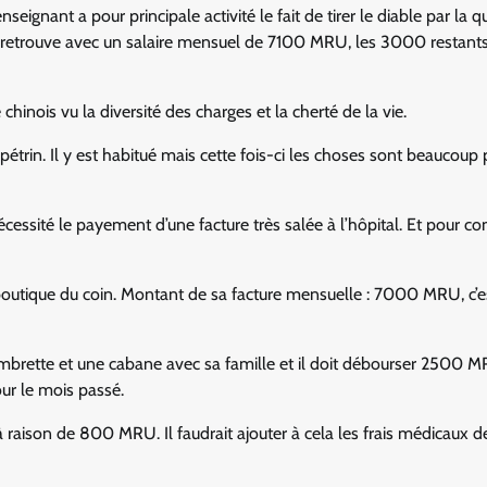
eignant a pour principale activité le fait de tirer le diable par la q
 retrouve avec un salaire mensuel de 7100 MRU, les 3000 restants
chinois vu la diversité des charges et la cherté de la vie.
 pétrin. Il y est habitué mais cette fois-ci les choses sont beaucoup 
écessité le payement d’une facture très salée à l’hôpital. Et pour c
 la boutique du coin. Montant de sa facture mensuelle : 7000 MRU, c’e
hambrette et une cabane avec sa famille et il doit débourser 2500 M
our le mois passé.
à raison de 800 MRU. Il faudrait ajouter à cela les frais médicaux d