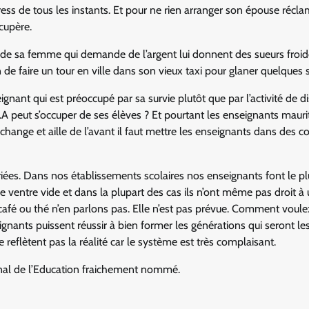
ress de tous les instants. Et pour ne rien arranger son épouse récl
cupère.
s de sa femme qui demande de l’argent lui donnent des sueurs froid
n de faire un tour en ville dans son vieux taxi pour glaner quelques 
seignant qui est préoccupé par sa survie plutôt que par l’activité de 
A peut s’occuper de ses élèves ? Et pourtant les enseignants mauri
change et aille de l’avant il faut mettre les enseignants dans des c
riées. Dans nos établissements scolaires nos enseignants font le pl
 le ventre vide et dans la plupart des cas ils n’ont même pas droit à 
café ou thé n’en parlons pas. Elle n’est pas prévue. Comment voul
ignants puissent réussir à bien former les générations qui seront le
eflètent pas la réalité car le système est très complaisant.
ional de l’Education fraichement nommé.