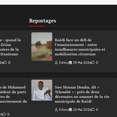
Reportages
e : quand la
Kaédi face au défi de
-Zeina
l’assainissement : entre
niers de la
insuffisances municipales et
ritanienne
mobilisation citoyenne
026
0
Éditeur
29 Mai 2026
0
urs de Mohamed
Sow Moussa Demba, dit «
sident du parti
Tchombè » : près de deux
ées de
décennies au sommet de la vie
enracinement du
municipale de Kaédi
Éditeur
25 Mai 2026
0
26
0