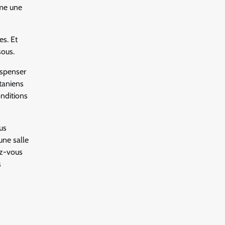
ame une
es. Et
sous.
dispenser
taniens
onditions
us
une salle
ez-vous
s