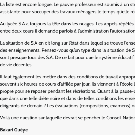
La liste est encore longue. Le pauvre professeur est soumis à un st
assistante pour s’occuper des travaux ménagers le temps qu’elle ré
Au lycée S.A a toujours la tête dans les nuages. Les appels répété
entre deux cours il demande parfois à l’administration l’autorisatio
La situation de S.A en dit long sur l’état dans lequel se trouve l’en
des enseignements. Pensez-vous qu’un type dans la situation de S.
sont presque tous des S.A. De ce fait pour que le système éducatif 
de vie décentes.
Il faut également les mettre dans des conditions de travail approp
souvent six heures de cours d’affilée par jour. Ils viennent à l’école
propre pour se reposer pendant les récréations. Quant à la pause-
que dans une telle diète noire et dans de telles conditions les ense
dirigeants de demain ? Les évaluations (compositions, examens) ne r
Voilà une question sur laquelle devrait se pencher le Conseil Nat
Bakari Guèye