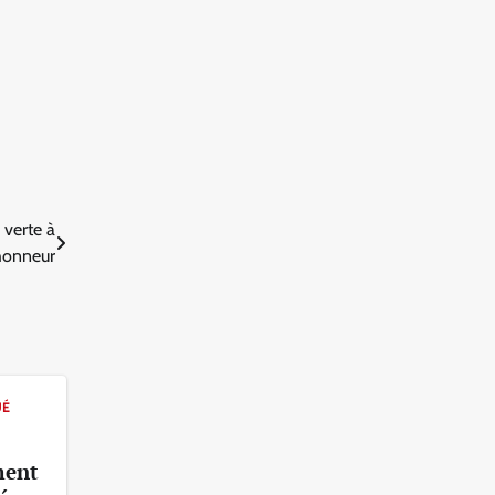
 verte à
’honneur
UÉ
ment