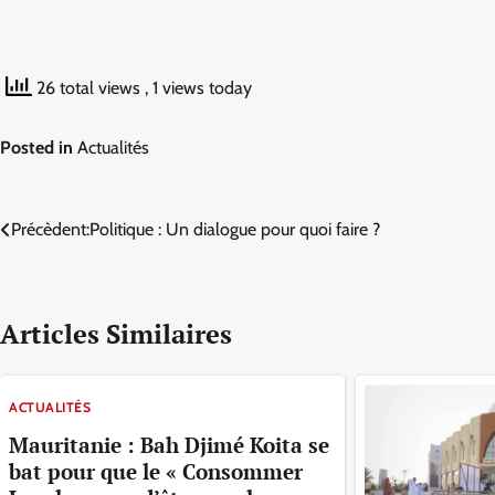
26 total views
, 1 views today
Posted in
Actualités
Navigation
Précèdent:
Politique : Un dialogue pour quoi faire ?
de
l’article
Articles Similaires
ACTUALITÉS
Mauritanie : Bah Djimé Koita se
bat pour que le « Consommer