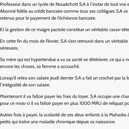
Professeur dans un lycée de Nouakchott S.A à l’instar de tout vrai ens
Abonné fidèle au crédit bancaire comme tous ses collègues S.A se
retenus pour le payement de l’échéance bancaire.
Et la gestion de ce maigre pactole constitue un véritable casse-tête 
En cette fin du mois de Février, S.A s’est retrouvé dans un véritable
sérieuses.
Sa mère qui est hypertendue a vu sa santé se détériorer, ce qui a n
encore les choses, sa femme a accouché.
Lorsqu’il retira son salaire jeudi dernier S.A a fait un crochet par
l’intégralité de son salaire.
Maintenant il va falloir payer les frais du loyer. S.A occupe une c
pour ce mois-ci il va falloir payer en plus 1000 MRU de reliquat p
Autres frais à payer, la scolarité de ses deux enfants à la Mahadra 
petits qui traîne une maladie chronique depuis sa naissance.