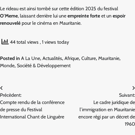
Le rideau est ainsi tombé sur cette édition 2025 du festival
O’Meme
, laissant derrière lui une
empreinte forte
et un
espoir
renouvelé
pour le cinéma en Mauritanie.
44 total views
, 1 views today
Posted in
A La Une
,
Actualités
,
Afrique
,
Culture
,
Mauritanie
,
Monde
,
Société & Développement
Navigation
Précèdent:
Suivant:
de
Compte rendu de la conférence
Le cadre juridique de
l’article
de presse du Festival
l’immigration en Mauritanie
International Chant de Linguère
encore régi par un décret de
1960