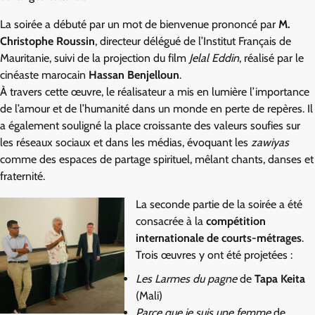
La soirée a débuté par un mot de bienvenue prononcé par
M.
Christophe Roussin
, directeur délégué de l’Institut Français de
Mauritanie, suivi de la projection du film
Jelal Eddin
, réalisé par le
cinéaste marocain
Hassan Benjelloun
.
À travers cette œuvre, le réalisateur a mis en lumière l’importance
de l’amour et de l’humanité dans un monde en perte de repères. Il
a également souligné la place croissante des valeurs soufies sur
les réseaux sociaux et dans les médias, évoquant les
zawiyas
comme des espaces de partage spirituel, mêlant chants, danses et
fraternité.
La seconde partie de la soirée a été
consacrée à la
compétition
internationale de courts-métrages
.
Trois œuvres y ont été projetées :
Les Larmes du pagne
de
Tapa Keita
(Mali)
Parce que je suis une femme
de