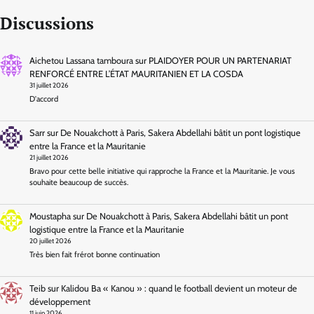
Discussions
Aichetou Lassana tamboura
sur
PLAIDOYER POUR UN PARTENARIAT
RENFORCÉ ENTRE L’ÉTAT MAURITANIEN ET LA COSDA
31 juillet 2026
D'accord
Sarr
sur
De Nouakchott à Paris, Sakera Abdellahi bâtit un pont logistique
entre la France et la Mauritanie
21 juillet 2026
Bravo pour cette belle initiative qui rapproche la France et la Mauritanie. Je vous
souhaite beaucoup de succès.
Moustapha
sur
De Nouakchott à Paris, Sakera Abdellahi bâtit un pont
logistique entre la France et la Mauritanie
20 juillet 2026
Très bien fait frérot bonne continuation
Teib
sur
Kalidou Ba « Kanou » : quand le football devient un moteur de
développement
11 juin 2026