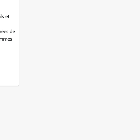
ls et
nées de
femmes