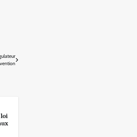
gulateur
évention
loi
 aux