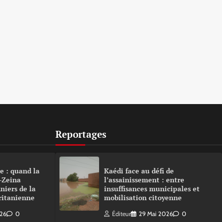
Reportages
e : quand la
Kaédi face au défi de
-Zeina
l’assainissement : entre
niers de la
insuffisances municipales et
ritanienne
mobilisation citoyenne
026
0
Éditeur
29 Mai 2026
0