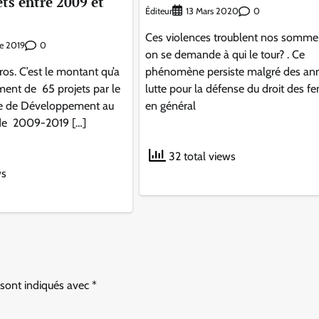
ets entre 2009 et
Éditeur
0
13 Mars 2020
Ces violences troublent nos sommei
0
e 2019
on se demande à qui le tour? . Ce
ros. C’est le montant qu’a
phénomène persiste malgré des an
ement de 65 projets par le
lutte pour la défense du droit des 
se de Développement au
en général
ode 2009-2019 […]
32 total views
ws
 sont indiqués avec
*