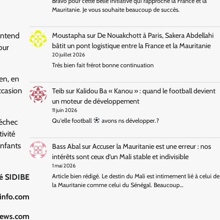
Bravo pour cette belle initiative qui rapproche la France et la
Mauritanie. Je vous souhaite beaucoup de succès.
Moustapha
sur
De Nouakchott à Paris, Sakera Abdellahi
entend
bâtit un pont logistique entre la France et la Mauritanie
our
20 juillet 2026
Très bien fait frérot bonne continuation
en, en
ccasion
Teib
sur
Kalidou Ba « Kanou » : quand le football devient
un moteur de développement
11 juin 2026
Qu'elle football
avons ns développer.?
’échec
ivité
enfants
Bass Abal
sur
Accuser la Mauritanie est une erreur : nos
intérêts sont ceux d’un Mali stable et indivisible
1 mai 2026
é SIDIBE
Article bien rédigé. Le destin du Mali est intimement lié à celui de
la Mauritanie comme celui du Sénégal. Beaucoup…
einfo.com
snews.com