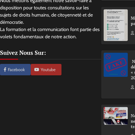
Nous mettons également notre savoir-faire à
disposition pour toutes consultations sur les
sujets de droits humains, de citoyenneté et de
M
démocratie.
pa
La formation et la communication font partie des
volets fondamentaux de notre action.
Suivez Nous Sur:
N
d
Facebook
Youtube
«
2
N
ne
tr