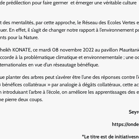
ieu de prédilection pour faire germer et émerger une véritable culture
t des mentalités, par cette approche, le Réseau des Ecoles Vertes 
r. En effet, il s’agit de changer notre rapport à l’environnement p
ts pour la Nature.
 Cheikh KONATE, ce mardi 08 novembre 2022 au pavillon Mauritani
accorde à la problématique climatique et environnementale ; une o
ernationales en vue d’un réseautage bénéfique.
e planter des arbres peut s’avérer être l’une des réponses contre l
 bénéfices collatéraux » par analogie à dégâts collatéraux, cette act
n introduisant l’arbre à l’école, on améliore les apprentissages des 
ne pierre deux coups.
Seyr
https://ond
*Le titre est de initiative