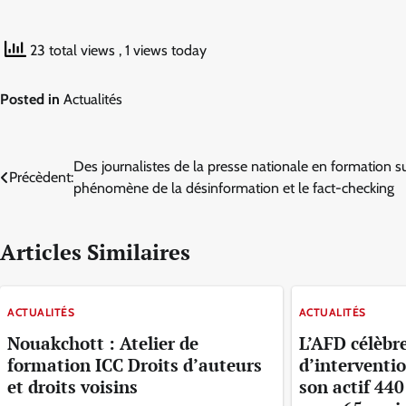
23 total views
, 1 views today
Posted in
Actualités
Navigation
Des journalistes de la presse nationale en formation su
Précèdent:
phénomène de la désinformation et le fact-checking
de
l’article
Articles Similaires
ACTUALITÉS
ACTUALITÉS
Nouakchott : Atelier de
L’AFD célèbr
formation ICC Droits d’auteurs
d’interventi
et droits voisins
son actif 440