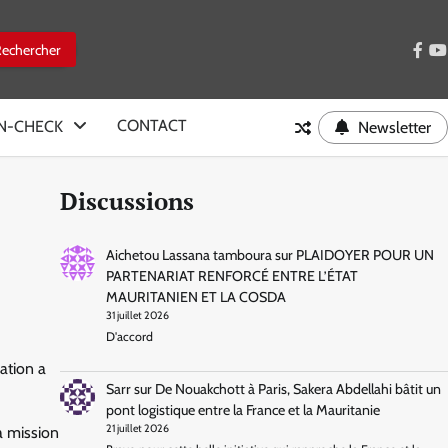
face
y
CONTACT
IN-CHECK
Newsletter
Discussions
Aichetou Lassana tamboura
sur
PLAIDOYER POUR UN
PARTENARIAT RENFORCÉ ENTRE L’ÉTAT
MAURITANIEN ET LA COSDA
31 juillet 2026
D'accord
ation a
Sarr
sur
De Nouakchott à Paris, Sakera Abdellahi bâtit un
pont logistique entre la France et la Mauritanie
21 juillet 2026
a mission