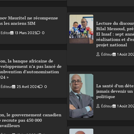
oov Mauritel ne récompense
s les anciens SIM
Lecture du disco
Bilal Messoud, pré
Editor
13 Mars 2025
0
El Insaf : sept ann
réalisations et d’
projet national
Éditeur
1 Août 20
on, la banque africaine de
éveloppement n’a pas lancé de
 subvention d’autonomisation
024 »
La santé d’un déte
Éditeur
25 Avril 2024
0
jamais devenir un
politique
Éditeur
1 Août 20
on, le gouvernement canadien
 recrute pas 450 000
availleurs