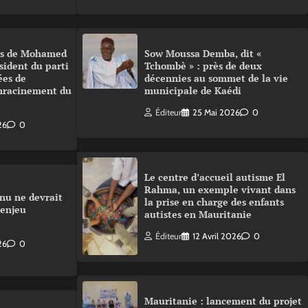
urs de Mohamed
Sow Moussa Demba, dit «
sident du parti
Tchombè » : près de deux
ées de
décennies au sommet de la vie
enracinement du
municipale de Kaédi
Éditeur
25 Mai 2026
0
26
0
Le centre d’accueil autisme El
Rahma, un exemple vivant dans
nu ne devrait
la prise en charge des enfants
 enjeu
autistes en Mauritanie
Éditeur
12 Avril 2026
0
26
0
Mauritanie : lancement du projet