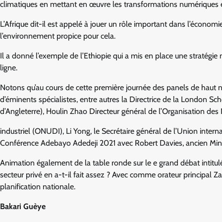
climatiques en mettant en œuvre les transformations numériques et
L’Afrique dit-il est appelé à jouer un rôle important dans l’économi
l’environnement propice pour cela.
Il a donné l’exemple de l’Ethiopie qui a mis en place une stratég
ligne.
Notons qu’au cours de cette première journée des panels de haut ni
d’éminents spécialistes, entre autres la Directrice de la London 
d’Angleterre), Houlin Zhao Directeur général de l’Organisation de
industriel (ONUDI), Li Yong, le Secrétaire général de l’Union inte
Conférence Adebayo Adedeji 2021 avec Robert Davies, ancien Minis
Animation également de la table ronde sur le e grand débat intitulé 
secteur privé en a-t-il fait assez ? Avec comme orateur principal 
planification nationale.
Bakari Guèye