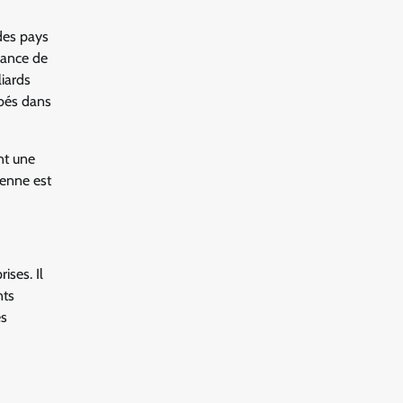
des pays
lance de
iards
mbés dans
nt une
yenne est
ises. Il
nts
es