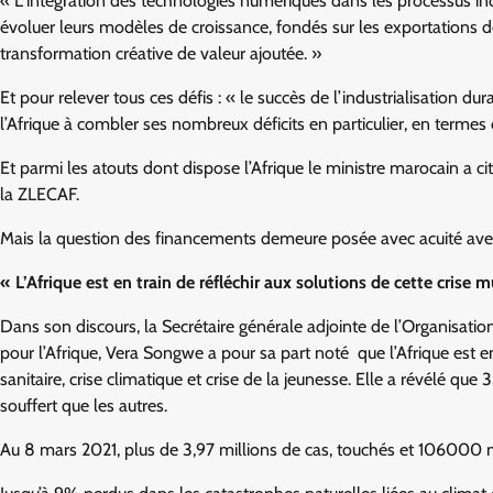
« L’intégration des technologies numériques dans les processus ind
évoluer leurs modèles de croissance, fondés sur les exportations de
transformation créative de valeur ajoutée. »
Et pour relever tous ces défis : « le succès de l’industrialisation du
l’Afrique à combler ses nombreux déficits en particulier, en termes
Et parmi les atouts dont dispose l’Afrique le ministre marocain a c
la ZLECAF.
Mais la question des financements demeure posée avec acuité avec
« L’Afrique est en train de réfléchir aux solutions de cette crise
Dans son discours, la Secrétaire générale adjointe de l’Organisati
pour l’Afrique, Vera Songwe a pour sa part noté que l’Afrique est en 
sanitaire, crise climatique et crise de la jeunesse. Elle a révélé qu
souffert que les autres.
Au 8 mars 2021, plus de 3,97 millions de cas, touchés et 106000 