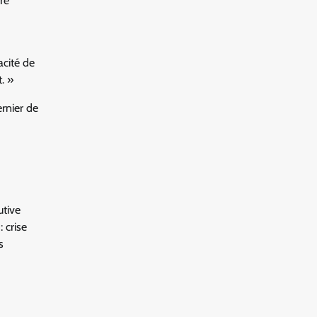
re
acité de
. »
ernier de
utive
 crise
s