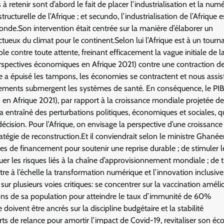
 retenir sont d’abord le fait de placer l’industrialisation et la numé
ucturelle de l’Afrique ; et secundo, l’industrialisation de l’Afrique 
nde.Son intervention était centrée sur la manière d’élaborer un
ueux du climat pour le continent.Selon lui l’Afrique est à un tourn
le contre toute attente, freinant efficacement la vague initiale de l
erspectives économiques en Afrique 2021) contre une contraction d
a épuisé les tampons, les économies se contractent et nous assis
pements submergent les systèmes de santé. En conséquence, le PIB
 en Afrique 2021), par rapport à la croissance mondiale projetée d
 entraîné des perturbations politiques, économiques et sociales, q
cision. Pour l’Afrique, on envisage la perspective d’une croissance
atégie de reconstruction.Et il conviendrait selon le ministre Ghané
les de financement pour soutenir une reprise durable ; de stimuler l
er les risques liés à la chaîne d’approvisionnement mondiale ; de ti
tre à l’échelle la transformation numérique et l’innovation inclusive
 sur plusieurs voies critiques: se concentrer sur la vaccination améli
ions de sa population pour atteindre le taux d’immunité de 60%
ivent être ancrés sur la discipline budgétaire et la stabilité
rts de relance pour amortir l’impact de Covid-19, revitaliser son é