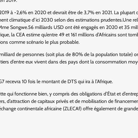
 en 2019.
 2019 à -2,6% en 2020 et devrait être de 3,7% en 2021. La plupart 
ment climatique d’ici 2030 selon des estimations prudentes.Une re
é Mme Songwe.56 milliards USD ont été engagés en 2020 et 35 mill
ique, la CEA estime qu’entre 49 et 161 millions d’Africains sont to
ions comme scénario le plus probable.
 milliard de personnes (soit plus de 80% de la population totale) o
 tiers d’entre eux vivent dans des pays dont la consommation mo
 recevra 10 fois le montant de DTS qui ira à l’Afrique.
e qui fonctionne bien, y compris des obligations d’État et d’entrepr
s, d’attraction de capitaux privés et de mobilisation de financeme
-échange continentale africaine (ZLECAf) offre également de grand