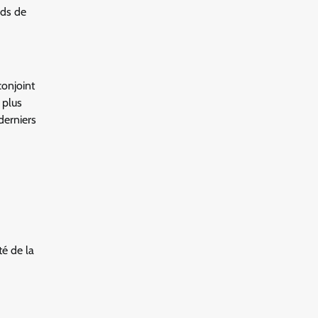
rds de
conjoint
 plus
derniers
té de la