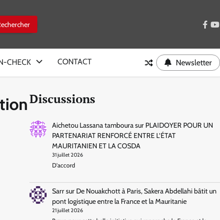
face
y
CONTACT
IN-CHECK
Newsletter
Discussions
ation
Aichetou Lassana tamboura
sur
PLAIDOYER POUR UN
PARTENARIAT RENFORCÉ ENTRE L’ÉTAT
MAURITANIEN ET LA COSDA
31 juillet 2026
D'accord
Sarr
sur
De Nouakchott à Paris, Sakera Abdellahi bâtit un
pont logistique entre la France et la Mauritanie
21 juillet 2026