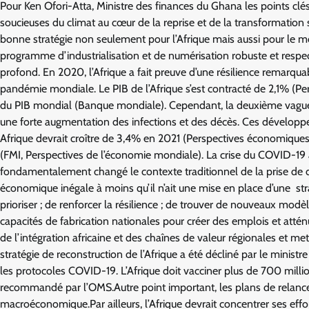
Pour Ken Ofori-Atta, Ministre des finances du Ghana les points clés à
soucieuses du climat au cœur de la reprise et de la transformation str
bonne stratégie non seulement pour l’Afrique mais aussi pour le mo
programme d’industrialisation et de numérisation robuste et respect
profond. En 2020, l’Afrique a fait preuve d’une résilience remarquab
pandémie mondiale. Le PIB de l’Afrique s’est contracté de 2,1% (P
du PIB mondial (Banque mondiale). Cependant, la deuxième vague 
une forte augmentation des infections et des décès. Ces dévelop
Afrique devrait croître de 3,4% en 2021 (Perspectives économiques
(FMI, Perspectives de l’économie mondiale). La crise du COVID-19 a
fondamentalement changé le contexte traditionnel de la prise de dé
économique inégale à moins qu’il n’ait une mise en place d’une str
prioriser ; de renforcer la résilience ; de trouver de nouveaux modè
capacités de fabrication nationales pour créer des emplois et atténu
de l’intégration africaine et des chaînes de valeur régionales et met
stratégie de reconstruction de l’Afrique a été décliné par le ministre
les protocoles COVID-19. L’Afrique doit vacciner plus de 700 mill
recommandé par l’OMS.Autre point important, les plans de relance do
macroéconomique.Par ailleurs, l’Afrique devrait concentrer ses effo