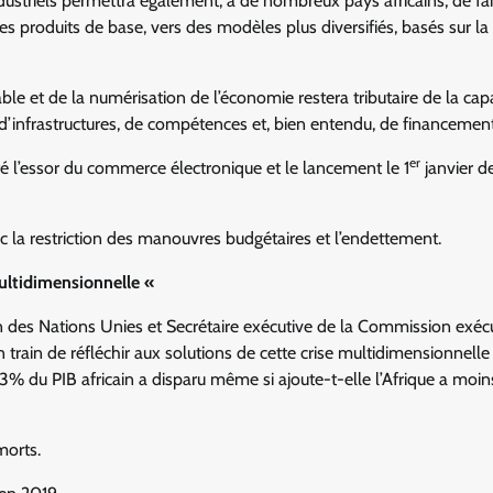
ustriels permettra également, à de nombreux pays africains, de fai
s produits de base, vers des modèles plus diversifiés, basés sur la
rable et de la numérisation de l’économie restera tributaire de la cap
 d’infrastructures, de compétences et, bien entendu, de financement
er
ité l’essor du commerce électronique et le lancement le 1
janvier d
 la restriction des manouvres budgétaires et l’endettement.
 multidimensionnelle «
on des Nations Unies et Secrétaire exécutive de la Commission exéc
train de réfléchir aux solutions de cette crise multidimensionnelle :
e 33% du PIB africain a disparu même si ajoute-t-elle l’Afrique a moin
morts.