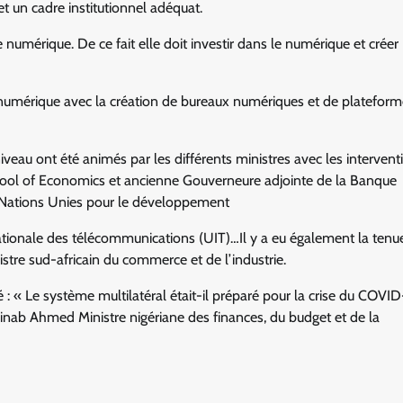
 un cadre institutionnel adéquat.
e numérique. De ce fait elle doit investir dans le numérique et créer
ie numérique avec la création de bureaux numériques et de platefor
veau ont été animés par les différents ministres avec les intervent
School of Economics et ancienne Gouverneure adjointe de la Banque
s Nations Unies pour le développement
rnationale des télécommunications (UIT)…Il y a eu également la tenu
tre sud-africain du commerce et de l’industrie.
: « Le système multilatéral était-il préparé pour la crise du COVID-
Zainab Ahmed Ministre nigériane des finances, du budget et de la