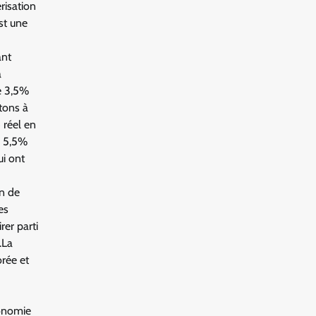
risation
est une
ant
a
e 3,5%
tons à
 réel en
e 5,5%
ui ont
en de
es
rer parti
.La
orée et
conomie