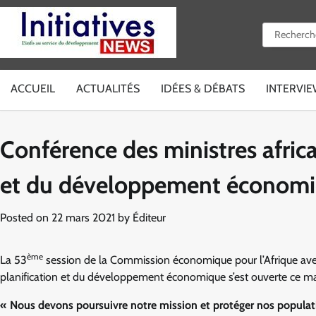
Skip
to
Rechercher 
content
ACCUEIL
ACTUALITÉS
IDÉES & DÉBATS
INTERVI
Conférence des ministres africa
et du développement économ
Posted on
22 mars 2021
by
Éditeur
ème
La 53
session de la Commission économique pour l’Afrique avec à
planification et du développement économique s’est ouverte ce ma
« Nous devons poursuivre notre mission et protéger nos populat