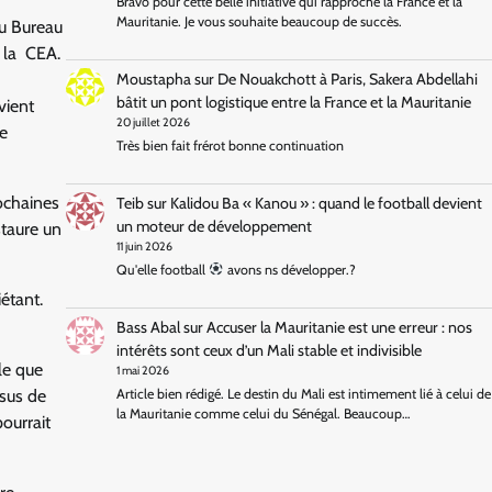
Bravo pour cette belle initiative qui rapproche la France et la
Mauritanie. Je vous souhaite beaucoup de succès.
du Bureau
e la CEA.
Moustapha
sur
De Nouakchott à Paris, Sakera Abdellahi
bâtit un pont logistique entre la France et la Mauritanie
vient
20 juillet 2026
re
Très bien fait frérot bonne continuation
ochaines
Teib
sur
Kalidou Ba « Kanou » : quand le football devient
un moteur de développement
staure un
11 juin 2026
Qu'elle football
avons ns développer.?
étant.
Bass Abal
sur
Accuser la Mauritanie est une erreur : nos
intérêts sont ceux d’un Mali stable et indivisible
le que
1 mai 2026
ssus de
Article bien rédigé. Le destin du Mali est intimement lié à celui de
la Mauritanie comme celui du Sénégal. Beaucoup…
pourrait