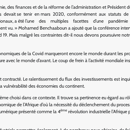
ie, des finances et de la réforme de l’administration et Président 
stres devait se tenir en mars 2020, conformément aux statuts d
ernationaux, a été l’une des multiples facettes d’une pandémie
vu. » Mohamed Benchaaboun a ajouté que la conférence inter
 19. Mais malgré les contraintes dit-il nous devons poursuivre not
économiques de la Covid marqueront encore le monde durant les pr
re avec le monde d’avant. Le coup de frein à l’activité mondiale in
st contracté. Le ralentissement du flux des investissements est inqui
la vulnérabilité des économies du continent.
e choisi dans ce contexte. Il trouve sa pertinence eu égard au rô
économique de l’Afrique d’où la nécessité du déclenchement du proce
ème
du numérique présenté comme la 4
révolution industrielle l’Afrique 