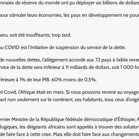
naies de réserve du monde ont pu déployer six billions de dollars
pour stimuler leurs économies, les pays en développement ne pou
u, soit été insuffisants; trop tard.
 COVID est l’Initiative de suspension du service de la dette.
 de nouvelles dettes, l’allégement accordé aux 72 pays à faible rev
vice de la dette sera inférieur à 11 milliards de dollars, soit 1 000 f
nférieure à 1% de leur PIB. 60% moins de 0,5%.
 Covid, l’Afrique était en mars. Si nous pouvons revenir au voyage,
mpact non seulement sur le continent, ses habitants, tous ceux d’orig
remier Ministre de la République fédérale démocratique d’Éthiopie, 
iques, les dirigeants africains sont appelés à trouver des solutio
 de faire face à cette crise. Mais elle doit faire face aux changement