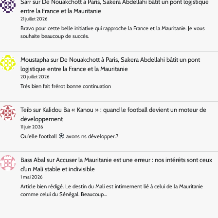
Sarr
sur
De Nouakchott à Paris, Sakera Abdellahi bâtit un pont logistique
entre la France et la Mauritanie
21 juillet 2026
Bravo pour cette belle initiative qui rapproche la France et la Mauritanie. Je vous
souhaite beaucoup de succès.
Moustapha
sur
De Nouakchott à Paris, Sakera Abdellahi bâtit un pont
logistique entre la France et la Mauritanie
20 juillet 2026
Très bien fait frérot bonne continuation
Teib
sur
Kalidou Ba « Kanou » : quand le football devient un moteur de
développement
11 juin 2026
Qu'elle football
avons ns développer.?
Bass Abal
sur
Accuser la Mauritanie est une erreur : nos intérêts sont ceux
d’un Mali stable et indivisible
1 mai 2026
Article bien rédigé. Le destin du Mali est intimement lié à celui de la Mauritanie
comme celui du Sénégal. Beaucoup…