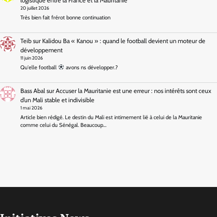
logistique entre la France et la Mauritanie
20 juillet 2026
Très bien fait frérot bonne continuation
Teib
sur
Kalidou Ba « Kanou » : quand le football devient un moteur de
développement
11 juin 2026
Qu'elle football
avons ns développer.?
Bass Abal
sur
Accuser la Mauritanie est une erreur : nos intérêts sont ceux
d’un Mali stable et indivisible
1 mai 2026
Article bien rédigé. Le destin du Mali est intimement lié à celui de la Mauritanie
comme celui du Sénégal. Beaucoup…